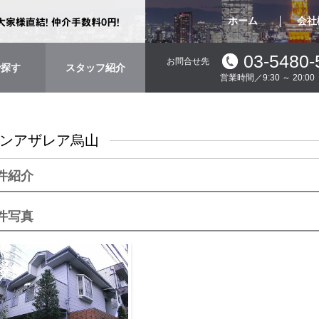
ホーム
会社
03-5480-
お問合せ先
で探す
スタッフ紹介
営業時間／9:30 ～ 20:
ンアザレア烏山
件紹介
件写真