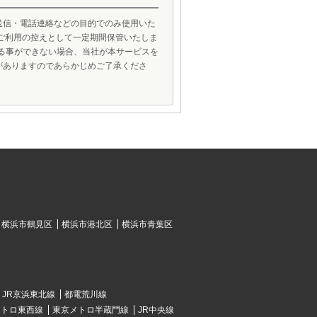
送信・電話連絡などの目的でのみ使用いた
ご利用の控えとして一定期間保管いたしま
げる事ができない場合、当社が本サービスを
がありますのであらかじめご了承くださ
横浜市鶴見区
横浜市港北区
横浜市青葉区
JR京浜東北線
都電荒川線
メトロ東西線
東京メトロ半蔵門線
JR中央線