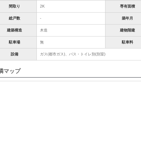
間取り
2K
専有面積
総戸数
-
築年月
建築構造
木造
建物階建
駐車場
無
駐車料
設備
ガス(都市ガス)、バス・トイレ別(別室)
隣マップ