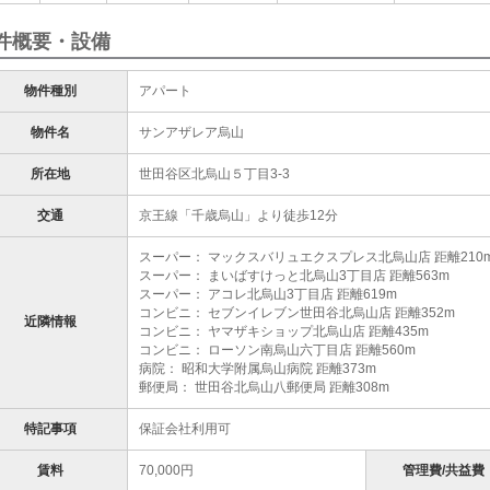
件概要・設備
物件種別
アパート
物件名
サンアザレア烏山
所在地
世田谷区北烏山５丁目3-3
交通
京王線「千歳烏山」より徒歩12分
スーパー： マックスバリュエクスプレス北烏山店 距離210
スーパー： まいばすけっと北烏山3丁目店 距離563m
スーパー： アコレ北烏山3丁目店 距離619m
コンビニ： セブンイレブン世田谷北烏山店 距離352m
近隣情報
コンビニ： ヤマザキショップ北烏山店 距離435m
コンビニ： ローソン南烏山六丁目店 距離560m
病院： 昭和大学附属烏山病院 距離373m
郵便局： 世田谷北烏山八郵便局 距離308m
特記事項
保証会社利用可
賃料
70,000円
管理費/共益費