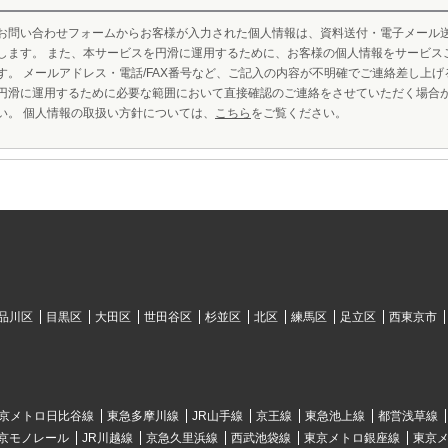
お問い合わせフォームからお客様が入力された個人情報は、資料送付・電子メール
します。 また、本サービスを円滑に運用するために、お客様の個人情報をサービス
す。 メールアドレス・電話/FAX番号など、ご記入の内容が不明確でご連絡差し上
円滑に運用するために必要な範囲において直接確認のご連絡をさせていただく場合
い。 個人情報の取扱い方針については、
こちら
をご覧ください。
品川区
目黒区
大田区
世田谷区
杉並区
北区
練馬区
足立区
西東京市
京メトロ日比谷線
東急多摩川線
JR山手線
京王線
東急池上線
都営浅草線
京モノレール
JR川越線
京急久里浜線
西武池袋線
東京メトロ銀座線
東京