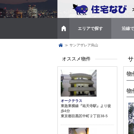
エリアで探す
沿線
トップページ
≫
サンアザレア烏山
サ
オススメ物件
物
物
オークテラス
東急東横線『祐天寺駅』より徒
歩4分
東京都目黒区中町２丁目38-5