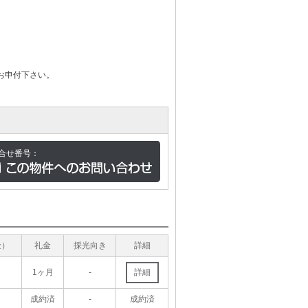
お申付下さい。
合せ番号：
金）
礼金
採光向き
詳細
1ヶ月
-
詳細
成約済
-
成約済