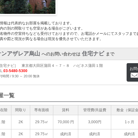
情報は代表的なお部屋を掲載しております。
内の別の間取りでも空室がある場合がございます。
名物件の空室待ちなども受付けておりますので、お電話かメールにてスタッフまで
真や図と現況が異なる場合は現況を優先させていただきます。
サンアザレア烏山
住宅ナビ
へのお問い合わせは
まで
住宅ナビ］ 東京都大田区蒲田４－７－８ ハピネス蒲田１階
お問
L.
03-5480-5300
時間 / 9:30 ～ 20:00 無休
屋一覧
在階
間取り
専有面積
賃料
管理費/共益費
敷金（保証
1 階
2K
29.75㎡
70,000
円
3,000円
1ヶ月
1 階
2K
29.75㎡
成約済
成約済
成約済