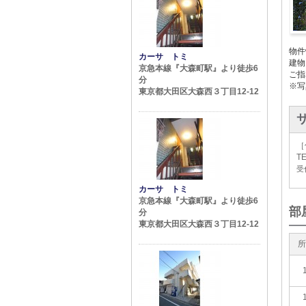
物件
カーサ トミ
建物
京急本線『大森町駅』より徒歩6
ご指
分
※写
東京都大田区大森西３丁目12-12
［
TE
受付
カーサ トミ
京急本線『大森町駅』より徒歩6
部
分
東京都大田区大森西３丁目12-12
所