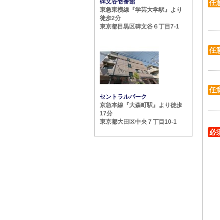
碑文谷壱番館
任
東急東横線『学芸大学駅』より
徒歩2分
東京都目黒区碑文谷６丁目7-1
任
任
セントラルパーク
京急本線『大森町駅』より徒歩
17分
東京都大田区中央７丁目10-1
必