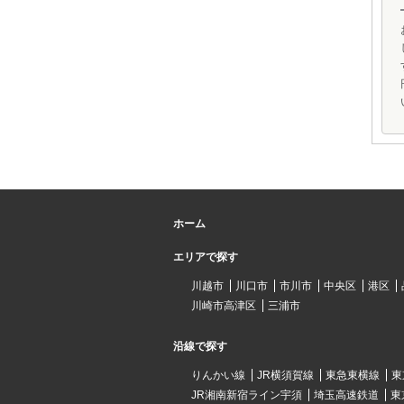
ホーム
エリアで探す
川越市
川口市
市川市
中央区
港区
川崎市高津区
三浦市
沿線で探す
りんかい線
JR横須賀線
東急東横線
東
JR湘南新宿ライン宇須
埼玉高速鉄道
東