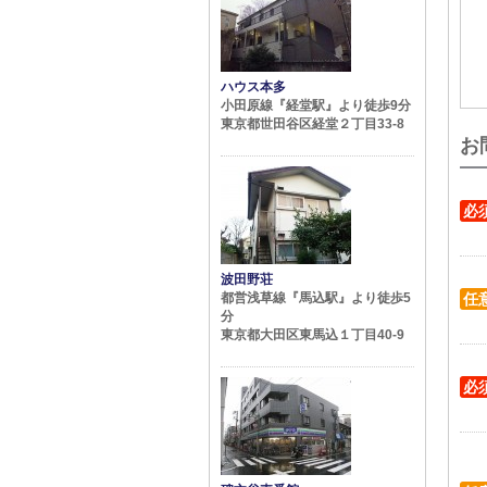
ハウス本多
小田原線『経堂駅』より徒歩9分
東京都世田谷区経堂２丁目33-8
お
必
波田野荘
都営浅草線『馬込駅』より徒歩5
任
分
東京都大田区東馬込１丁目40-9
必