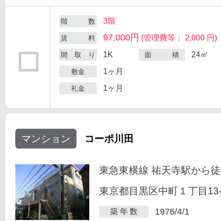
3階
階 数
97,000円
(管理費等： 2,000 円)
賃 料
1K
24㎡
間 取 り
面 積
1ヶ月
敷金
1ヶ月
礼金
マンション
コーポ川田
東急東横線 祐天寺駅から徒
東京都目黒区中町１丁目13-
1976/4/1
築 年 数