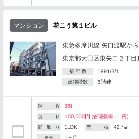
マンション
花こう第１ビル
東急多摩川線 矢口渡駅から
東京都大田区東矢口２丁目18
1991/3/1
築 年 数
6階建
建物階数
3階
階 数
100,000円
(管理費等： - 円)
賃 料
1LDK
42.7㎡
間 取 り
面 積
1ヶ月
敷金