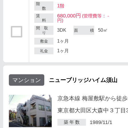
階
1階
数
680,000円
賃
(管理費等： -
料
円)
間 取
3DK
50㎡
面 積
り
1ヶ月
敷金
1ヶ月
礼金
マンション
ニューブリッジハイム須山
京急本線 梅屋敷駅から徒歩
東京都大田区大森中３丁目34
1989/11/1
築 年 数