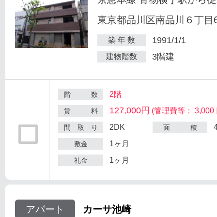
東京都品川区南品川６丁目6
1991/1/1
築 年 数
3階建
建物階数
2階
階 数
127,000円
(管理費等： 3,000 
賃 料
2DK
間 取 り
面 積
1ヶ月
敷金
1ヶ月
礼金
アパート
カーサ池崎