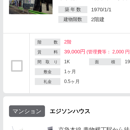
1970/1/1
築 年 数
2階建
建物階数
2階
階 数
39,000円
(管理費等： 2,000 円
賃 料
1K
1
間 取 り
面 積
1ヶ月
敷金
0.5ヶ月
礼金
マンション
エジソンハウス
京急本線 青物横丁駅から徒