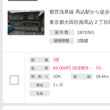
都営浅草線 馬込駅から徒歩
東京都大田区南馬込２丁目6
1972/9/1
築 年 数
2階建
建物階数
2階
階 数
65,000円
(管理費等： - 円)
賃 料
1DK
26.44㎡
間 取 り
面 積
1ヶ月
敷金
礼金