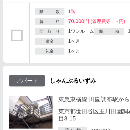
1階
階 数
70,000円
(管理費等： - 円)
賃 料
1ワンルーム
間 取 り
面 積
1ヶ月
敷金
1ヶ月
礼金
アパート
しゃんぶるいずみ
東急東横線 田園調布駅から
東京都世田谷区玉川田園調
目3-15