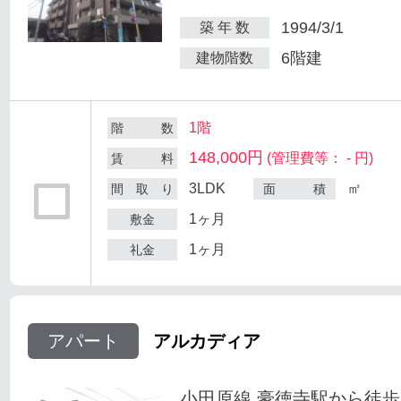
1994/3/1
築 年 数
6階建
建物階数
1階
階 数
148,000円
(管理費等： - 円)
賃 料
3LDK
㎡
間 取 り
面 積
1ヶ月
敷金
1ヶ月
礼金
アパート
アルカディア
小田原線 豪徳寺駅から徒歩