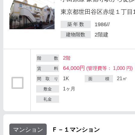
東京都世田谷区赤堤１丁目18
1986//
築 年 数
2階建
建物階数
2階
階 数
64,000円
(管理費等： 1,000 円)
賃 料
1K
21㎡
間 取 り
面 積
1ヶ月
敷金
礼金
マンション
Ｆ－１マンション