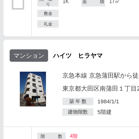
1K
17㎡
面 積
り
敷金
礼金
マンション
ハイツ ヒラヤマ
京急本線 京急蒲田駅から徒
東京都大田区南蒲田１丁目25
1984/1/1
築 年 数
5階建
建物階数
4階
階 数