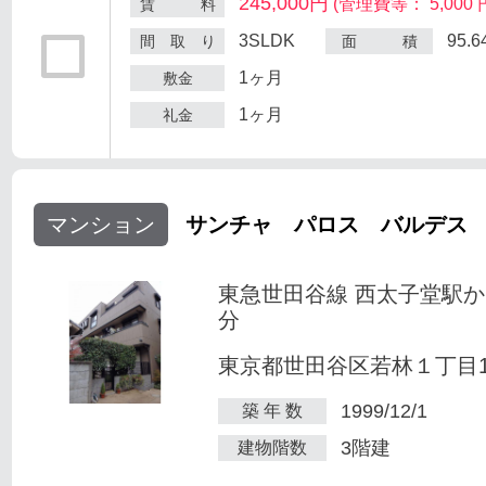
245,000円
(管理費等： 5,000 
賃 料
3SLDK
95.
間 取 り
面 積
1ヶ月
敷金
1ヶ月
礼金
マンション
サンチャ パロス バルデス
東急世田谷線 西太子堂駅か
分
東京都世田谷区若林１丁目1-
1999/12/1
築 年 数
3階建
建物階数