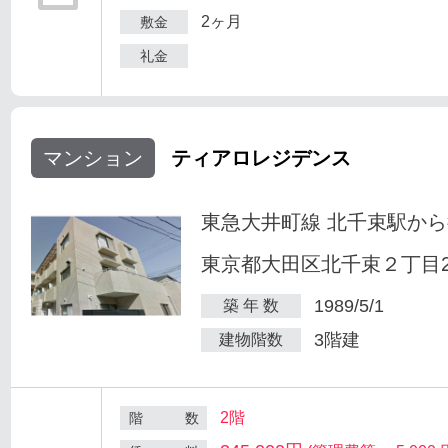
2ヶ月
敷金
礼金
マンション
ティアロレジデンス
東急大井町線 北千束駅から
東京都大田区北千束２丁目25
1989/5/1
築 年 数
3階建
建物階数
2階
階 数