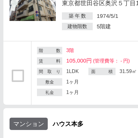
東京都世田谷区奥沢５丁目1-
1974/5/1
築 年 数
5階建
建物階数
3階
階 数
105,000円
(管理費等： - 円)
賃 料
1LDK
31.59㎡
間 取 り
面 積
1ヶ月
敷金
1ヶ月
礼金
マンション
ハウス本多