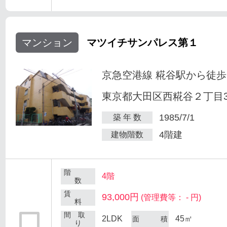
マンション
マツイチサンパレス第１
京急空港線 糀谷駅から徒歩
東京都大田区西糀谷２丁目30
1985/7/1
築 年 数
4階建
建物階数
階
4階
数
賃
93,000円
(管理費等： - 円)
料
間 取
2LDK
45㎡
面 積
り