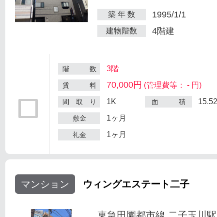
1995/1/1
築 年 数
4階建
建物階数
3階
階 数
70,000円
(管理費等： - 円)
賃 料
1K
15.5
間 取 り
面 積
1ヶ月
敷金
1ヶ月
礼金
マンション
ウィングエステート二子
東急田園都市線 二子玉川