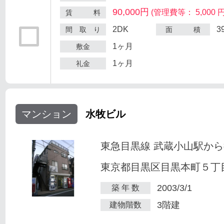
90,000円
(管理費等： 5,000 円
賃 料
2DK
3
間 取 り
面 積
1ヶ月
敷金
1ヶ月
礼金
マンション
水牧ビル
東急目黒線 武蔵小山駅から
東京都目黒区目黒本町５丁目2
2003/3/1
築 年 数
3階建
建物階数