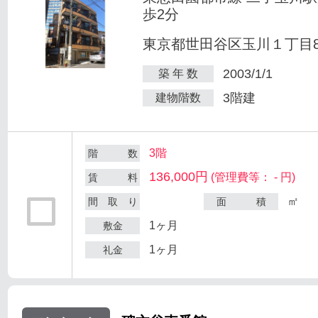
歩2分
東京都世田谷区玉川１丁目8-
2003/1/1
築 年 数
3階建
建物階数
3階
階 数
136,000円
(管理費等： - 円)
賃 料
㎡
間 取 り
面 積
1ヶ月
敷金
1ヶ月
礼金