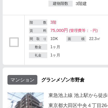
3階建
建物階数
3階
階 数
75,000円
(管理費等： - 円)
賃 料
1DK
22.3㎡
間 取 り
面 積
1ヶ月
敷金
1ヶ月
礼金
マンション
グランメゾン市野倉
東急池上線 池上駅から徒歩
東京都大田区中央４丁目26-