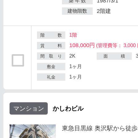
1987/3/1
築 年 数
2階建
建物階数
1階
階 数
108,000円
(管理費等： 3,000 
賃 料
2K
間 取 り
面 積
1ヶ月
敷金
1ヶ月
礼金
マンション
かしわビル
東急目黒線 奥沢駅から徒歩