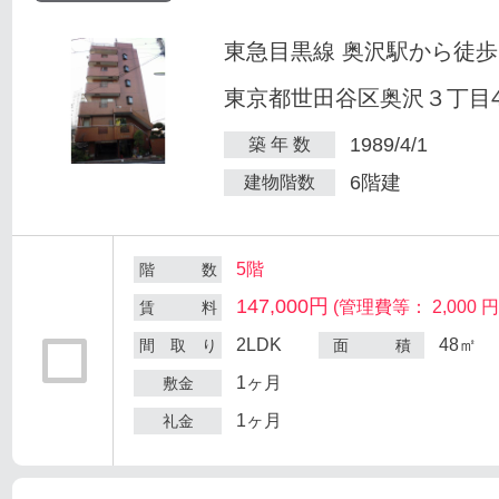
東急目黒線 奥沢駅から徒歩
東京都世田谷区奥沢３丁目47
1989/4/1
築 年 数
6階建
建物階数
5階
階 数
147,000円
(管理費等： 2,000 円
賃 料
2LDK
48㎡
間 取 り
面 積
1ヶ月
敷金
1ヶ月
礼金