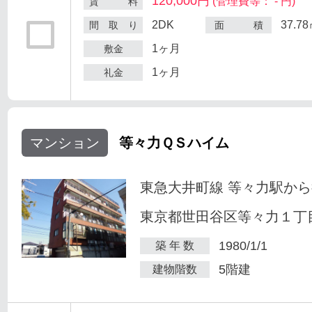
120,000円
(管理費等： - 円)
賃 料
2DK
37.7
間 取 り
面 積
1ヶ月
敷金
1ヶ月
礼金
マンション
等々力ＱＳハイム
東急大井町線 等々力駅から
東京都世田谷区等々力１丁目
1980/1/1
築 年 数
5階建
建物階数