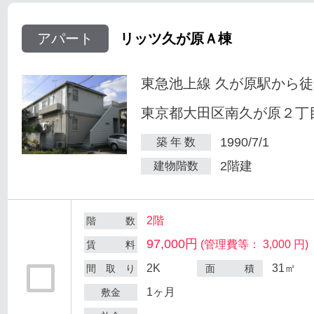
アパート
リッツ久が原Ａ棟
東急池上線 久が原駅から徒
東京都大田区南久が原２丁目
1990/7/1
築 年 数
2階建
建物階数
2階
階 数
97,000円
(管理費等： 3,000 円)
賃 料
2K
31㎡
間 取 り
面 積
1ヶ月
敷金