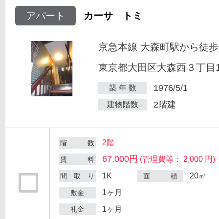
アパート
カーサ トミ
京急本線 大森町駅から徒歩
東京都大田区大森西３丁目12
1976/5/1
築 年 数
2階建
建物階数
2階
階 数
67,000円
(管理費等： 2,000 円)
賃 料
1K
20㎡
間 取 り
面 積
1ヶ月
敷金
1ヶ月
礼金