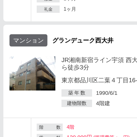
1ヶ月
礼金
マンション
グランデューク西大井
JR湘南新宿ライン宇須 西
ら徒歩3分
東京都品川区二葉４丁目16-
1990/6/1
築 年 数
4階建
建物階数
4階
階 数