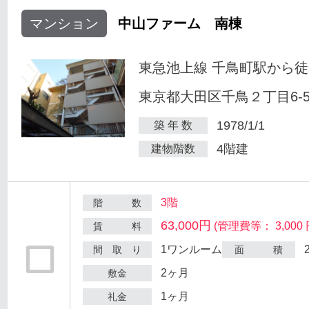
マンション
中山ファーム 南棟
東急池上線 千鳥町駅から徒
東京都大田区千鳥２丁目6-
1978/1/1
築 年 数
4階建
建物階数
3階
階 数
63,000円
(管理費等： 3,000 
賃 料
1ワンルーム
間 取 り
面 積
2ヶ月
敷金
1ヶ月
礼金