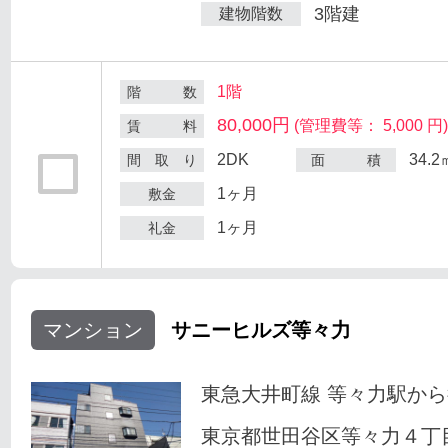
3階建
建物階数
1階
階 数
80,000円
(管理費等： 5,000 円
賃 料
2DK
34.2
間 取 り
面 積
1ヶ月
敷金
1ヶ月
礼金
マンション
サニーヒルズ等々力
東急大井町線 等々力駅から
東京都世田谷区等々力４丁目