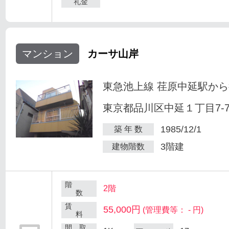
礼金
マンション
カーサ山岸
東急池上線 荏原中延駅から
東京都品川区中延１丁目7-
1985/12/1
築 年 数
3階建
建物階数
階
2階
数
賃
55,000円
(管理費等： - 円)
料
間 取