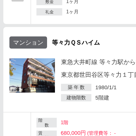
1ヶ月
敷金
1ヶ月
礼金
マンション
等々力ＱＳハイム
東急大井町線 等々力駅から
東京都世田谷区等々力１丁目
1980/1/1
築 年 数
5階建
建物階数
階
1階
数
680,000円
賃
(管理費等： -