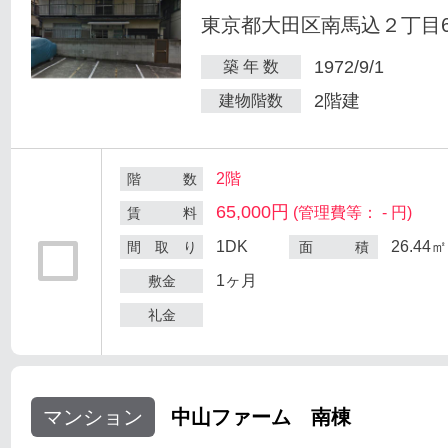
東京都大田区南馬込２丁目6
1972/9/1
築 年 数
2階建
建物階数
2階
階 数
65,000円
(管理費等： - 円)
賃 料
1DK
26.44㎡
間 取 り
面 積
1ヶ月
敷金
礼金
マンション
中山ファーム 南棟