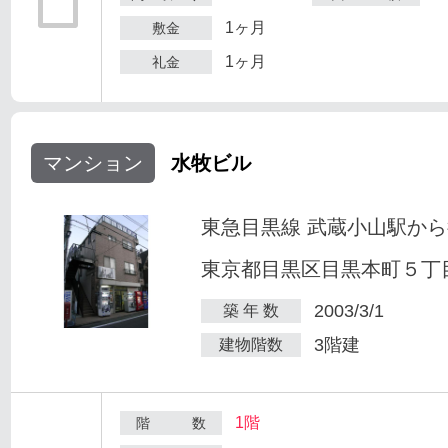
1ヶ月
敷金
1ヶ月
礼金
マンション
水牧ビル
東急目黒線 武蔵小山駅から
東京都目黒区目黒本町５丁目2
2003/3/1
築 年 数
3階建
建物階数
1階
階 数