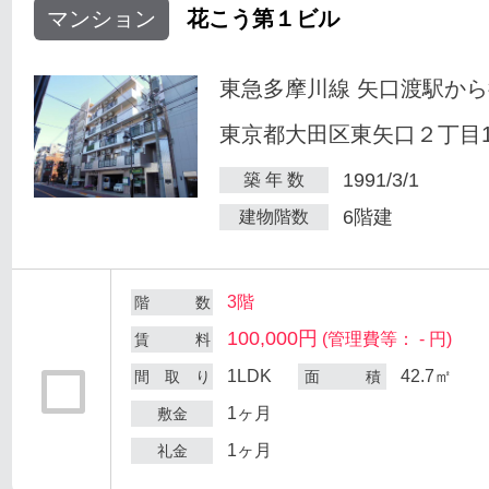
マンション
花こう第１ビル
東急多摩川線 矢口渡駅から
東京都大田区東矢口２丁目18
1991/3/1
築 年 数
6階建
建物階数
3階
階 数
100,000円
(管理費等： - 円)
賃 料
1LDK
42.7㎡
間 取 り
面 積
1ヶ月
敷金
1ヶ月
礼金