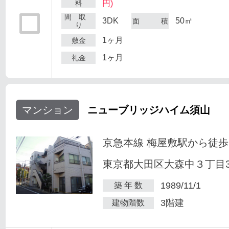
料
円)
間 取
3DK
50㎡
面 積
り
1ヶ月
敷金
1ヶ月
礼金
マンション
ニューブリッジハイム須山
京急本線 梅屋敷駅から徒歩
東京都大田区大森中３丁目34
1989/11/1
築 年 数
3階建
建物階数