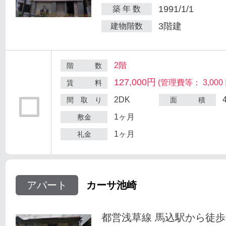
1991/1/1
築 年 数
3階建
建物階数
2階
階 数
127,000円
(管理費等： 3,000 
賃 料
2DK
間 取 り
面 積
1ヶ月
敷金
1ヶ月
礼金
アパート
カーサ池崎
都営浅草線 馬込駅から徒歩