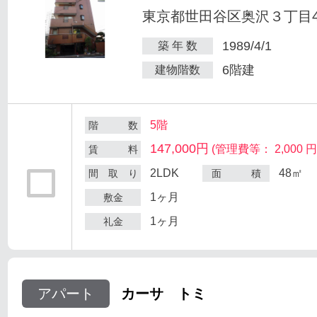
東京都世田谷区奥沢３丁目47
1989/4/1
築 年 数
6階建
建物階数
5階
階 数
147,000円
(管理費等： 2,000 円
賃 料
2LDK
48㎡
間 取 り
面 積
1ヶ月
敷金
1ヶ月
礼金
アパート
カーサ トミ