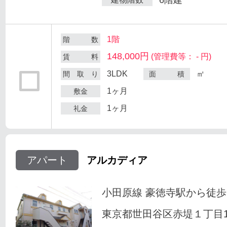
1階
階 数
148,000円
(管理費等： - 円)
賃 料
3LDK
㎡
間 取 り
面 積
1ヶ月
敷金
1ヶ月
礼金
アパート
アルカディア
小田原線 豪徳寺駅から徒歩
東京都世田谷区赤堤１丁目18