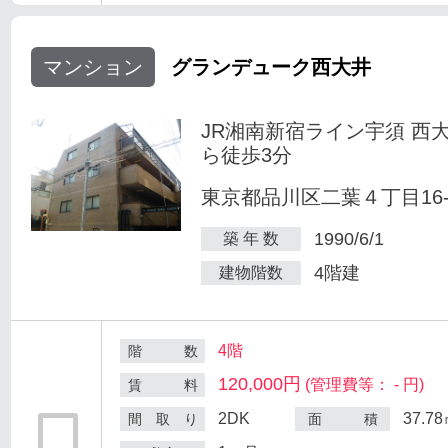
マンション
グランデューク西大井
JR湘南新宿ライン宇須 西
ら徒歩3分
東京都品川区二葉４丁目16-
1990/6/1
築 年 数
4階建
建物階数
4階
階 数
120,000円
(管理費等： - 円)
賃 料
2DK
37.7
間 取 り
面 積