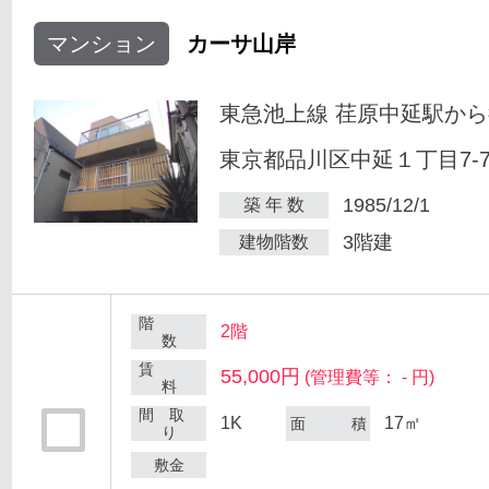
マンション
カーサ山岸
東急池上線 荏原中延駅から
東京都品川区中延１丁目7-
1985/12/1
築 年 数
3階建
建物階数
階
2階
数
賃
55,000円
(管理費等： - 円)
料
間 取
1K
17㎡
面 積
り
敷金