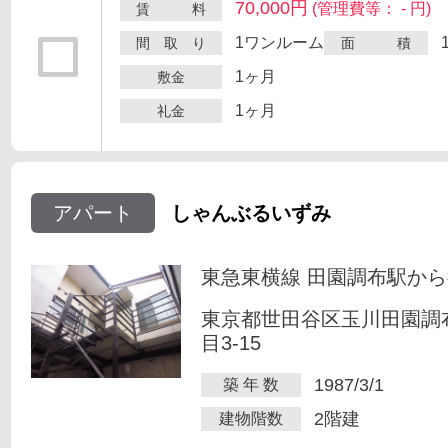
70,000円
(管理費等： - 円)
賃 料
1ワンルーム
間 取 り
面 積
1ヶ月
敷金
1ヶ月
礼金
アパート
しゃんぶるいずみ
東急東横線 田園調布駅から
東京都世田谷区玉川田園調
目3-15
1987/3/1
築 年 数
2階建
建物階数