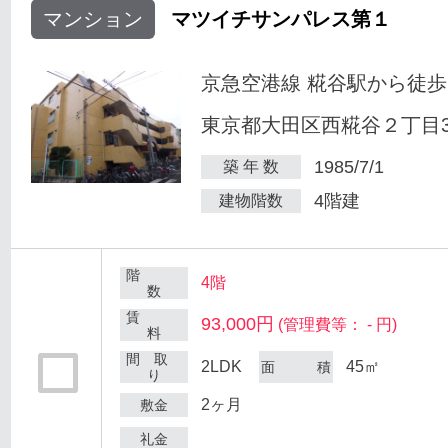
マンション
マツイチサンパレス第１
京急空港線 糀谷駅から徒歩
東京都大田区西糀谷２丁目30
1985/7/1
築 年 数
4階建
建物階数
階
4階
数
賃
93,000円
(管理費等： - 円)
料
間 取
2LDK
45㎡
面 積
り
2ヶ月
敷金
礼金