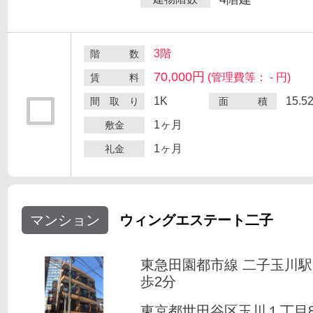
3階
階 数
70,000円
(管理費等： - 円)
賃 料
1K
15.5
間 取 り
面 積
1ヶ月
敷金
1ヶ月
礼金
マンション
ウィングエステート二子
東急田園都市線 二子玉川
歩2分
東京都世田谷区玉川１丁目8-