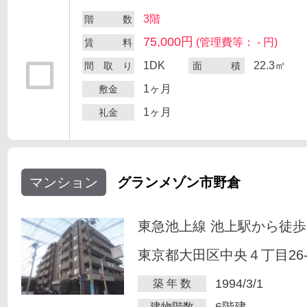
3階
階 数
75,000円
(管理費等： - 円)
賃 料
1DK
22.3㎡
間 取 り
面 積
1ヶ月
敷金
1ヶ月
礼金
マンション
グランメゾン市野倉
東急池上線 池上駅から徒歩
東京都大田区中央４丁目26-
1994/3/1
築 年 数
6階建
建物階数