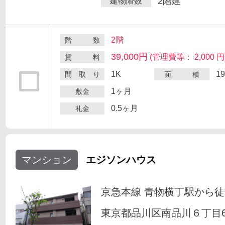
2階建
建物階数
2階
階 数
39,000円
(管理費等： 2,000 円
賃 料
1K
1
間 取 り
面 積
1ヶ月
敷金
0.5ヶ月
礼金
マンション
エジソンハウス
京急本線 青物横丁駅から徒
東京都品川区南品川６丁目6