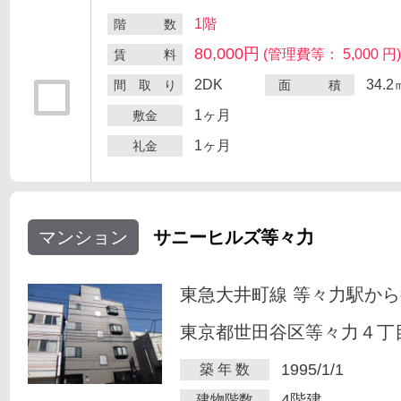
1階
階 数
80,000円
(管理費等： 5,000 円
賃 料
2DK
34.2
間 取 り
面 積
1ヶ月
敷金
1ヶ月
礼金
マンション
サニーヒルズ等々力
東急大井町線 等々力駅から
東京都世田谷区等々力４丁目
1995/1/1
築 年 数
4階建
建物階数