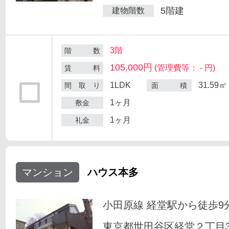
5階建
建物階数
3階
階 数
105,000円
(管理費等： - 円)
賃 料
1LDK
31.59㎡
間 取 り
面 積
1ヶ月
敷金
1ヶ月
礼金
マンション
ハウス本多
小田原線 経堂駅から徒歩9
東京都世田谷区経堂２丁目33