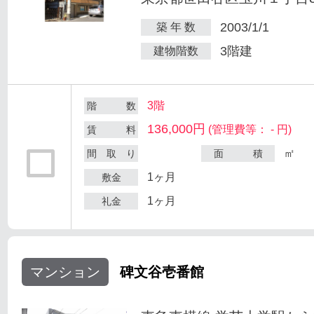
2003/1/1
築 年 数
3階建
建物階数
3階
階 数
136,000円
(管理費等： - 円)
賃 料
㎡
間 取 り
面 積
1ヶ月
敷金
1ヶ月
礼金
マンション
碑文谷壱番館