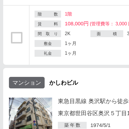
1階
階 数
108,000円
(管理費等： 3,000 
賃 料
2K
間 取 り
面 積
1ヶ月
敷金
1ヶ月
礼金
マンション
かしわビル
東急目黒線 奥沢駅から徒歩
東京都世田谷区奥沢５丁目1-
1974/5/1
築 年 数