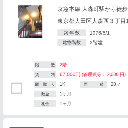
京急本線 大森町駅から徒歩
東京都大田区大森西３丁目12
1976/5/1
築 年 数
2階建
建物階数
2階
階 数
67,000円
(管理費等： 2,000 円)
賃 料
1K
20㎡
間 取 り
面 積
1ヶ月
敷金
1ヶ月
礼金