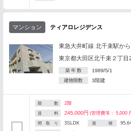
マンション
ティアロレジデンス
東急大井町線 北千束駅から
東京都大田区北千束２丁目25
1989/5/1
築 年 数
3階建
建物階数
2階
階 数
245,000円
(管理費等： 5,000 
賃 料
3SLDK
95.
間 取 り
面 積