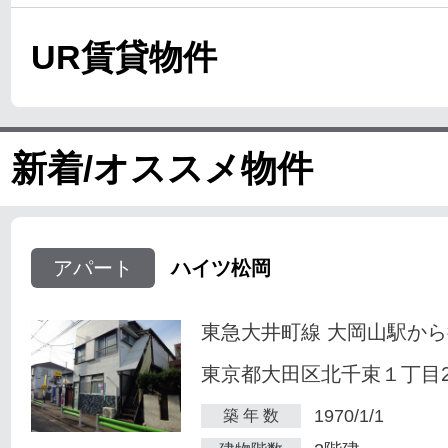
UR賃貸物件
新着/オススメ物件
アパート
ハイツ松岡
東急大井町線 大岡山駅から
東京都大田区北千束１丁目23
1970/1/1
築 年 数