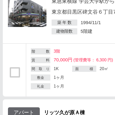
東急東横線 学芸大学駅から
東京都目黒区碑文谷６丁目7
1994/11/1
築 年 数
5階建
建物階数
3階
階 数
70,000円
(管理費等： 6,300 円)
賃 料
1K
20㎡
間 取 り
面 積
1ヶ月
敷金
1ヶ月
礼金
アパート
リッツ久が原Ａ棟