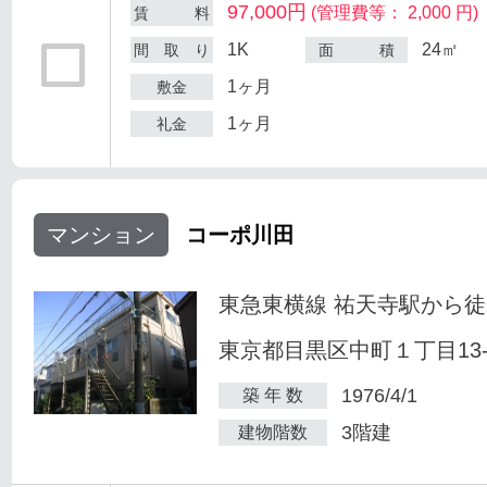
97,000円
(管理費等： 2,000 円)
賃 料
1K
24㎡
間 取 り
面 積
1ヶ月
敷金
1ヶ月
礼金
マンション
コーポ川田
東急東横線 祐天寺駅から徒
東京都目黒区中町１丁目13-
1976/4/1
築 年 数
3階建
建物階数