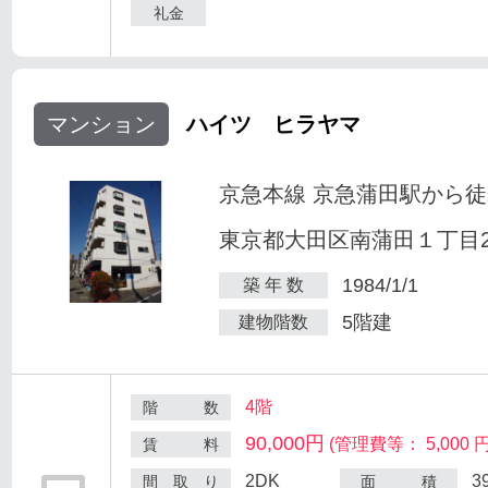
礼金
マンション
ハイツ ヒラヤマ
京急本線 京急蒲田駅から徒
東京都大田区南蒲田１丁目25
1984/1/1
築 年 数
5階建
建物階数
4階
階 数
90,000円
(管理費等： 5,000 円
賃 料
2DK
3
間 取 り
面 積