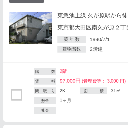
東急池上線 久が原駅から徒
東京都大田区南久が原２丁目
1990/7/1
築 年 数
2階建
建物階数
2階
階 数
97,000円
(管理費等： 3,000 円)
賃 料
2K
31㎡
間 取 り
面 積
1ヶ月
敷金
礼金