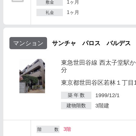
1ヶ月
敷金
1ヶ月
礼金
マンション
サンチャ パロス バルデス
東急世田谷線 西太子堂駅か
分
東京都世田谷区若林１丁目1-
1999/12/1
築 年 数
3階建
建物階数
3階
階 数