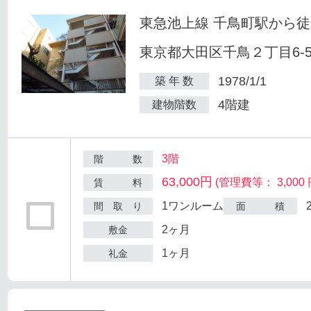
東急池上線 千鳥町駅から徒
東京都大田区千鳥２丁目6-
1978/1/1
築 年 数
4階建
建物階数
3階
階 数
63,000円
(管理費等： 3,000 
賃 料
1ワンルーム
間 取 り
面 積
2ヶ月
敷金
1ヶ月
礼金