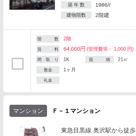
1986//
築 年 数
2階建
建物階数
2階
階 数
64,000円
(管理費等： 1,000 円)
賃 料
1K
21㎡
間 取 り
面 積
1ヶ月
敷金
礼金
マンション
Ｆ－１マンション
東急目黒線 奥沢駅から徒歩