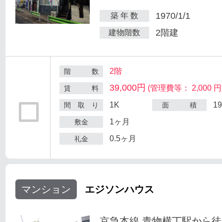
1970/1/1
築 年 数
2階建
建物階数
2階
階 数
39,000円
(管理費等： 2,000 円
賃 料
1K
1
間 取 り
面 積
1ヶ月
敷金
0.5ヶ月
礼金
マンション
エジソンハウス
京急本線 青物横丁駅から徒