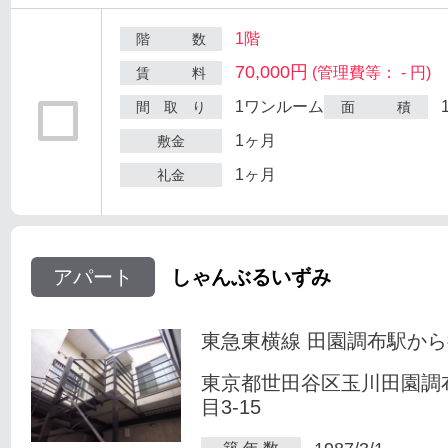
1階
階 数
70,000円
(管理費等： - 円)
賃 料
1ワンルーム
間 取 り
面 積
1ヶ月
敷金
1ヶ月
礼金
アパート
しゃんぶるいずみ
東急東横線 田園調布駅から
東京都世田谷区玉川田園調
目3-15