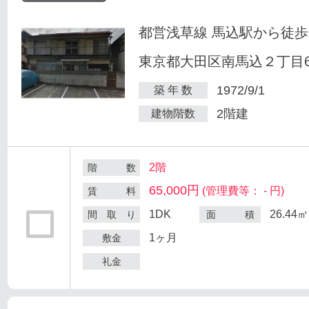
都営浅草線 馬込駅から徒歩
東京都大田区南馬込２丁目6
1972/9/1
築 年 数
2階建
建物階数
2階
階 数
65,000円
(管理費等： - 円)
賃 料
1DK
26.44㎡
間 取 り
面 積
1ヶ月
敷金
礼金