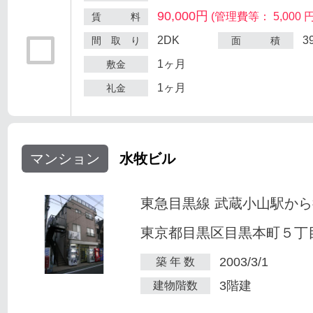
90,000円
(管理費等： 5,000 円
賃 料
2DK
3
間 取 り
面 積
1ヶ月
敷金
1ヶ月
礼金
マンション
水牧ビル
東急目黒線 武蔵小山駅から
東京都目黒区目黒本町５丁目2
2003/3/1
築 年 数
3階建
建物階数