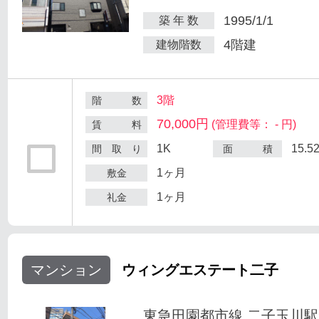
1995/1/1
築 年 数
4階建
建物階数
3階
階 数
70,000円
(管理費等： - 円)
賃 料
1K
15.5
間 取 り
面 積
1ヶ月
敷金
1ヶ月
礼金
マンション
ウィングエステート二子
東急田園都市線 二子玉川