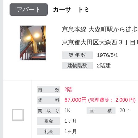
アパート
カーサ トミ
京急本線 大森町駅から徒歩
東京都大田区大森西３丁目12
1976/5/1
築 年 数
2階建
建物階数
2階
階 数
67,000円
(管理費等： 2,000 円)
賃 料
1K
20㎡
間 取 り
面 積
1ヶ月
敷金
1ヶ月
礼金