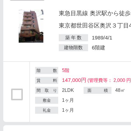
東急目黒線 奥沢駅から徒歩
東京都世田谷区奥沢３丁目47
1989/4/1
築 年 数
6階建
建物階数
5階
階 数
147,000円
(管理費等： 2,000 円
賃 料
2LDK
48㎡
間 取 り
面 積
1ヶ月
敷金
1ヶ月
礼金