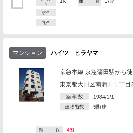
1K
17㎡
面 積
り
敷金
礼金
マンション
ハイツ ヒラヤマ
京急本線 京急蒲田駅から徒
東京都大田区南蒲田１丁目25
1984/1/1
築 年 数
5階建
建物階数
4階
階 数