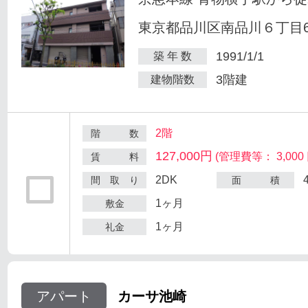
東京都品川区南品川６丁目6
1991/1/1
築 年 数
3階建
建物階数
2階
階 数
127,000円
(管理費等： 3,000 
賃 料
2DK
間 取 り
面 積
1ヶ月
敷金
1ヶ月
礼金
アパート
カーサ池崎