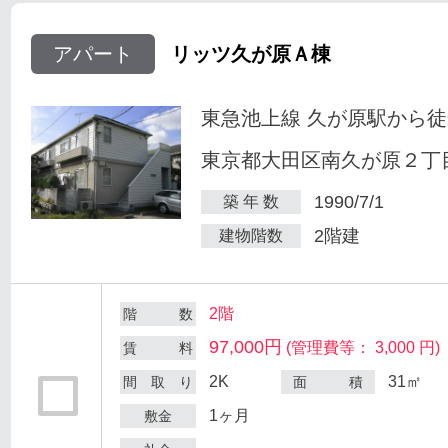
アパート
リッツ久が原Ａ棟
東急池上線 久が原駅から徒
東京都大田区南久が原２丁目
1990/7/1
築 年 数
2階建
建物階数
2階
階 数
97,000円
(管理費等： 3,000 円)
賃 料
2K
31㎡
間 取 り
面 積
1ヶ月
敷金