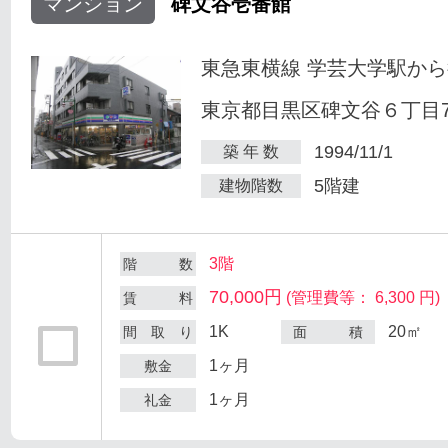
マンション
碑文谷壱番館
東急東横線 学芸大学駅から
東京都目黒区碑文谷６丁目7
1994/11/1
築 年 数
5階建
建物階数
3階
階 数
70,000円
(管理費等： 6,300 円)
賃 料
1K
20㎡
間 取 り
面 積
1ヶ月
敷金
1ヶ月
礼金