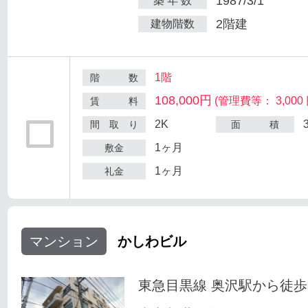
1987/3/1
築 年 数
2階建
建物階数
1階
階 数
108,000円
(管理費等： 3,000 
賃 料
2K
間 取 り
面 積
1ヶ月
敷金
1ヶ月
礼金
マンション
かしわビル
東急目黒線 奥沢駅から徒歩