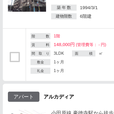
1994/3/1
築 年 数
6階建
建物階数
1階
階 数
148,000円
(管理費等： - 円)
賃 料
3LDK
㎡
間 取 り
面 積
1ヶ月
敷金
1ヶ月
礼金
アパート
アルカディア
小田原線 豪徳寺駅から徒歩