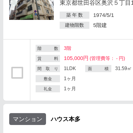
東京都世田谷区奥沢５丁目1-
1974/5/1
築 年 数
5階建
建物階数
3階
階 数
105,000円
(管理費等： - 円)
賃 料
1LDK
31.59㎡
間 取 り
面 積
1ヶ月
敷金
1ヶ月
礼金
マンション
ハウス本多