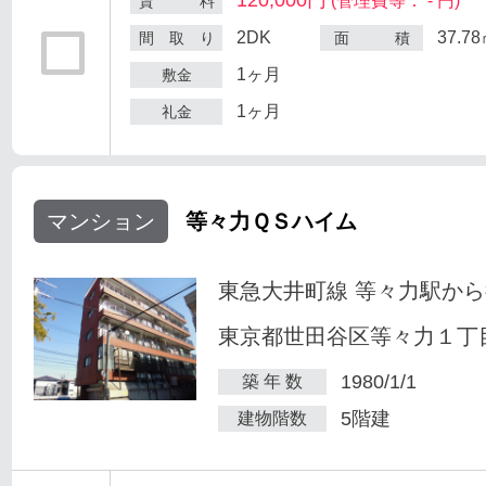
(管理費等： - 円)
賃 料
2DK
37.7
間 取 り
面 積
1ヶ月
敷金
1ヶ月
礼金
マンション
等々力ＱＳハイム
東急大井町線 等々力駅から
東京都世田谷区等々力１丁目
1980/1/1
築 年 数
5階建
建物階数