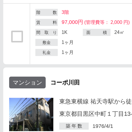
3階
階 数
97,000円
(管理費等： 2,000 円)
賃 料
1K
24㎡
間 取 り
面 積
1ヶ月
敷金
1ヶ月
礼金
マンション
コーポ川田
東急東横線 祐天寺駅から徒
東京都目黒区中町１丁目13-
1976/4/1
築 年 数