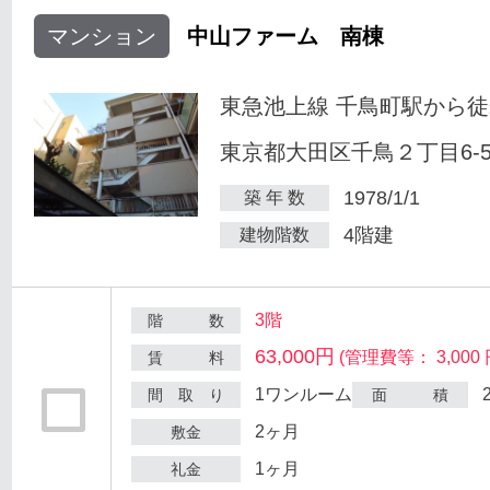
マンション
中山ファーム 南棟
東急池上線 千鳥町駅から徒
東京都大田区千鳥２丁目6-
1978/1/1
築 年 数
4階建
建物階数
3階
階 数
63,000円
(管理費等： 3,000 
賃 料
1ワンルーム
間 取 り
面 積
2ヶ月
敷金
1ヶ月
礼金