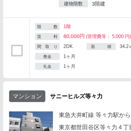
3階建
建物階数
1階
階 数
80,000円
(管理費等： 5,000 円
賃 料
2DK
34.2
間 取 り
面 積
1ヶ月
敷金
1ヶ月
礼金
マンション
サニーヒルズ等々力
東急大井町線 等々力駅から
東京都世田谷区等々力４丁目