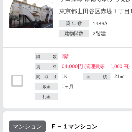
東京都世田谷区赤堤１丁目18
1986//
築 年 数
2階建
建物階数
2階
階 数
64,000円
(管理費等： 1,000 円)
賃 料
1K
21㎡
間 取 り
面 積
1ヶ月
敷金
礼金
マンション
Ｆ－１マンション