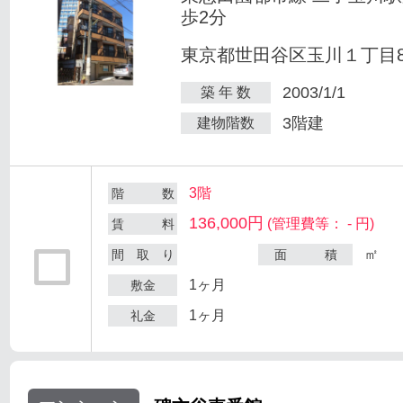
歩2分
東京都世田谷区玉川１丁目8-
2003/1/1
築 年 数
3階建
建物階数
3階
階 数
136,000円
(管理費等： - 円)
賃 料
㎡
間 取 り
面 積
1ヶ月
敷金
1ヶ月
礼金