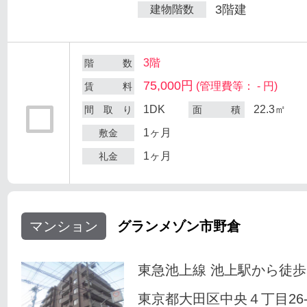
3階建
建物階数
3階
階 数
75,000円
(管理費等： - 円)
賃 料
1DK
22.3㎡
間 取 り
面 積
1ヶ月
敷金
1ヶ月
礼金
マンション
グランメゾン市野倉
東急池上線 池上駅から徒歩
東京都大田区中央４丁目26-