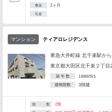
2ヶ月
敷金
礼金
マンション
ティアロレジデンス
東急大井町線 北千束駅から
東京都大田区北千束２丁目25
1989/5/1
築 年 数
3階建
建物階数
2階
階 数