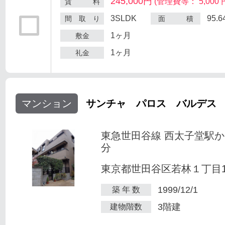
245,000円
(管理費等： 5,000 
賃 料
3SLDK
95.
間 取 り
面 積
1ヶ月
敷金
1ヶ月
礼金
マンション
サンチャ パロス バルデス
東急世田谷線 西太子堂駅か
分
東京都世田谷区若林１丁目1-
1999/12/1
築 年 数
3階建
建物階数