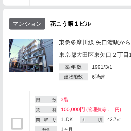
マンション
花こう第１ビル
東急多摩川線 矢口渡駅から
東京都大田区東矢口２丁目18
1991/3/1
築 年 数
6階建
建物階数
3階
階 数
100,000円
(管理費等： - 円)
賃 料
1LDK
42.7㎡
間 取 り
面 積
1ヶ月
敷金