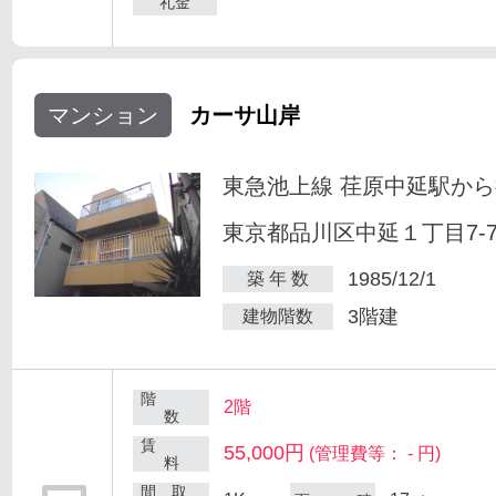
礼金
マンション
カーサ山岸
東急池上線 荏原中延駅から
東京都品川区中延１丁目7-
1985/12/1
築 年 数
3階建
建物階数
階
2階
数
賃
55,000円
(管理費等： - 円)
料
間 取