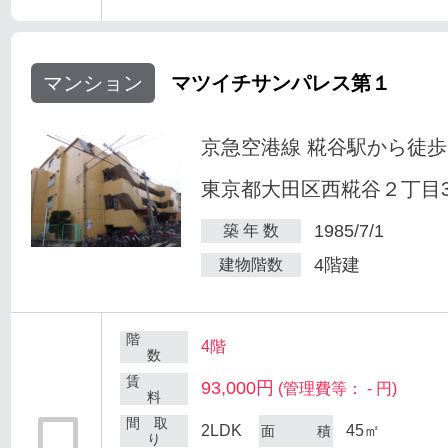
マンション
マツイチサンパレス第１
京急空港線 糀谷駅から徒歩
東京都大田区西糀谷２丁目30
1985/7/1
築 年 数
4階建
建物階数
階
4階
数
賃
93,000円
(管理費等： - 円)
料
間 取
2LDK
45㎡
面 積
り