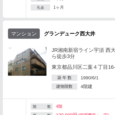
1ヶ月
礼金
マンション
グランデューク西大井
JR湘南新宿ライン宇須 西
ら徒歩3分
東京都品川区二葉４丁目16-
1990/6/1
築 年 数
4階建
建物階数
4階
階 数
120,000円