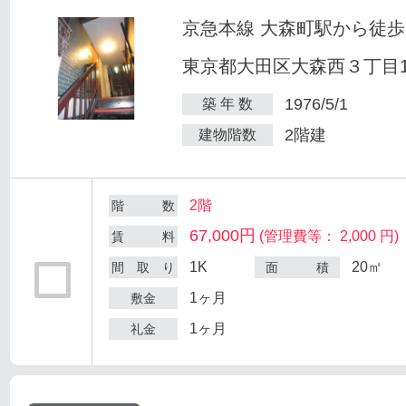
京急本線 大森町駅から徒歩
東京都大田区大森西３丁目12
1976/5/1
築 年 数
2階建
建物階数
2階
階 数
67,000円
(管理費等： 2,000 円)
賃 料
1K
20㎡
間 取 り
面 積
1ヶ月
敷金
1ヶ月
礼金