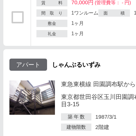
70,000円
(管理費等： - 円)
賃 料
1ワンルーム
間 取 り
面 積
1ヶ月
敷金
1ヶ月
礼金
アパート
しゃんぶるいずみ
東急東横線 田園調布駅から
東京都世田谷区玉川田園調
目3-15
1987/3/1
築 年 数
2階建
建物階数