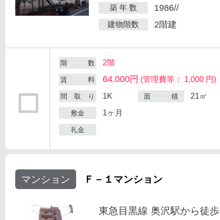
1986//
築 年 数
2階建
建物階数
2階
階 数
64,000円
(管理費等： 1,000 円)
賃 料
1K
21㎡
間 取 り
面 積
1ヶ月
敷金
礼金
マンション
Ｆ－１マンション
東急目黒線 奥沢駅から徒歩