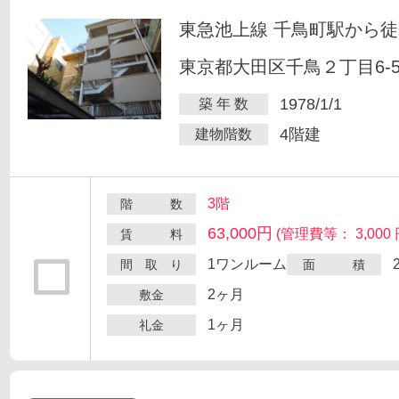
東急池上線 千鳥町駅から徒
東京都大田区千鳥２丁目6-
1978/1/1
築 年 数
4階建
建物階数
3階
階 数
63,000円
(管理費等： 3,000 
賃 料
1ワンルーム
間 取 り
面 積
2ヶ月
敷金
1ヶ月
礼金