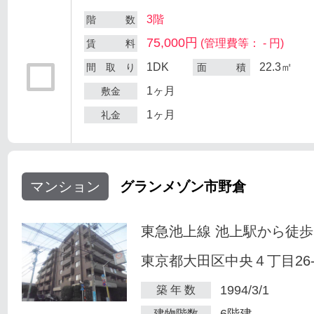
3階
階 数
75,000円
(管理費等： - 円)
賃 料
1DK
22.3㎡
間 取 り
面 積
1ヶ月
敷金
1ヶ月
礼金
マンション
グランメゾン市野倉
東急池上線 池上駅から徒歩
東京都大田区中央４丁目26-
1994/3/1
築 年 数
6階建
建物階数