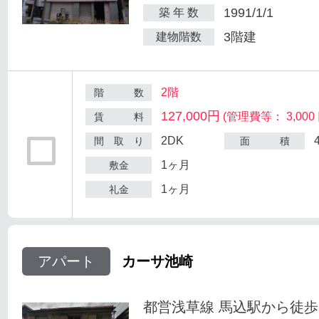
1991/1/1
築 年 数
3階建
建物階数
2階
階 数
127,000円
(管理費等： 3,000 
賃 料
2DK
間 取 り
面 積
1ヶ月
敷金
1ヶ月
礼金
アパート
カーサ池崎
都営浅草線 馬込駅から徒歩