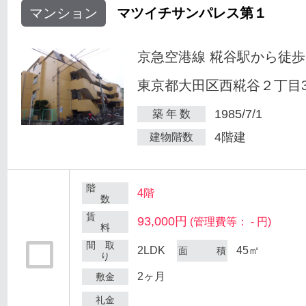
マンション
マツイチサンパレス第１
京急空港線 糀谷駅から徒歩
東京都大田区西糀谷２丁目30
1985/7/1
築 年 数
4階建
建物階数
階
4階
数
賃
93,000円
(管理費等： - 円)
料
間 取
2LDK
45㎡
面 積
り
2ヶ月
敷金
礼金