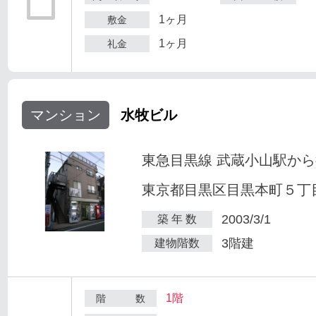
1ヶ月
敷金
1ヶ月
礼金
マンション
水牧ビル
東急目黒線 武蔵小山駅から
東京都目黒区目黒本町５丁目2
2003/3/1
築 年 数
3階建
建物階数
1階
階 数