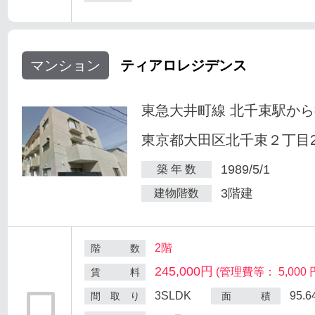
マンション
ティアロレジデンス
東急大井町線 北千束駅から
東京都大田区北千束２丁目25
1989/5/1
築 年 数
3階建
建物階数
2階
階 数
245,000円
(管理費等： 5,000 
賃 料
3SLDK
95.
間 取 り
面 積