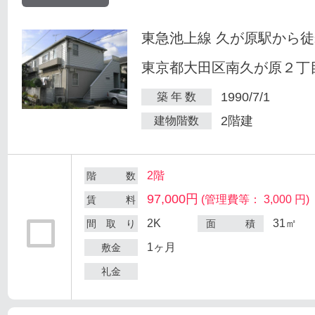
東急池上線 久が原駅から徒
東京都大田区南久が原２丁目
1990/7/1
築 年 数
2階建
建物階数
2階
階 数
97,000円
(管理費等： 3,000 円)
賃 料
2K
31㎡
間 取 り
面 積
1ヶ月
敷金
礼金