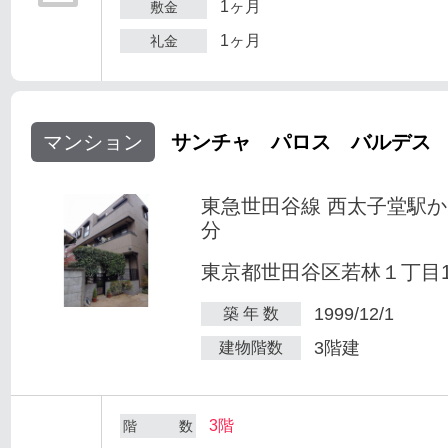
1ヶ月
敷金
1ヶ月
礼金
マンション
サンチャ パロス バルデス
東急世田谷線 西太子堂駅か
分
東京都世田谷区若林１丁目1-
1999/12/1
築 年 数
3階建
建物階数
3階
階 数