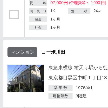
97,000円
(管理費等： 2,000 円)
賃 料
1K
24㎡
間 取 り
面 積
1ヶ月
敷金
1ヶ月
礼金
マンション
コーポ川田
東急東横線 祐天寺駅から徒
東京都目黒区中町１丁目13-
1976/4/1
築 年 数
3階建
建物階数