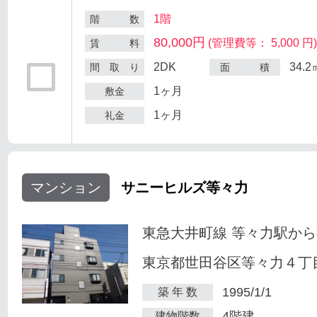
1階
階 数
80,000円
(管理費等： 5,000 円
賃 料
2DK
34.2
間 取 り
面 積
1ヶ月
敷金
1ヶ月
礼金
マンション
サニーヒルズ等々力
東急大井町線 等々力駅から
東京都世田谷区等々力４丁目
1995/1/1
築 年 数
4階建
建物階数