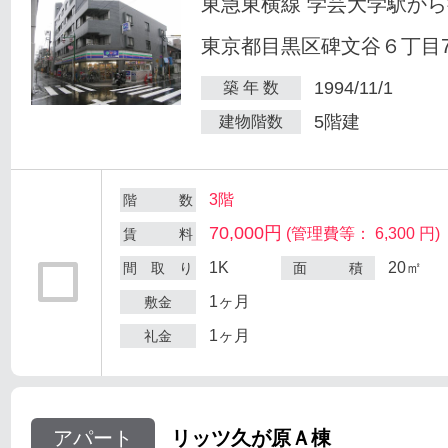
東急東横線 学芸大学駅から
東京都目黒区碑文谷６丁目7
1994/11/1
築 年 数
5階建
建物階数
3階
階 数
70,000円
(管理費等： 6,300 円)
賃 料
1K
20㎡
間 取 り
面 積
1ヶ月
敷金
1ヶ月
礼金
アパート
リッツ久が原Ａ棟