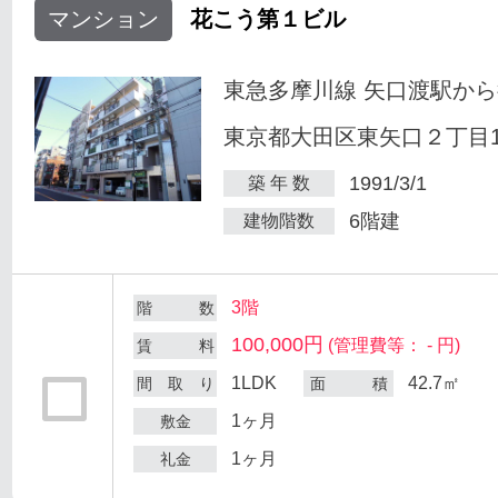
マンション
花こう第１ビル
東急多摩川線 矢口渡駅から
東京都大田区東矢口２丁目18
1991/3/1
築 年 数
6階建
建物階数
3階
階 数
100,000円
(管理費等： - 円)
賃 料
1LDK
42.7㎡
間 取 り
面 積
1ヶ月
敷金
1ヶ月
礼金