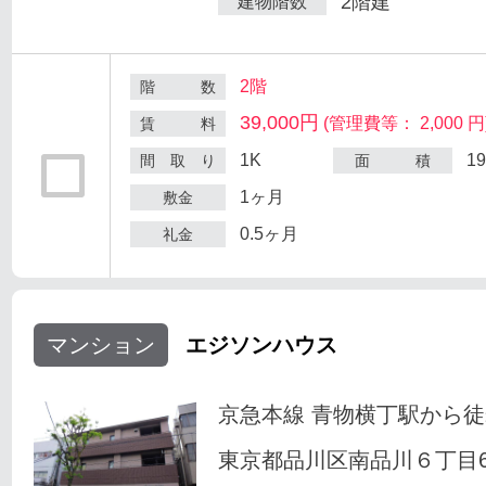
2階建
建物階数
2階
階 数
39,000円
(管理費等： 2,000 円
賃 料
1K
1
間 取 り
面 積
1ヶ月
敷金
0.5ヶ月
礼金
マンション
エジソンハウス
京急本線 青物横丁駅から徒
東京都品川区南品川６丁目6