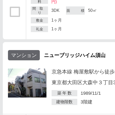
料
円)
間 取
3DK
50㎡
面 積
り
1ヶ月
敷金
1ヶ月
礼金
マンション
ニューブリッジハイム須山
京急本線 梅屋敷駅から徒歩
東京都大田区大森中３丁目34
1989/11/1
築 年 数
3階建
建物階数