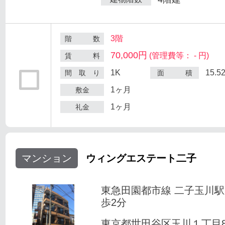
3階
階 数
70,000円
(管理費等： - 円)
賃 料
1K
15.5
間 取 り
面 積
1ヶ月
敷金
1ヶ月
礼金
マンション
ウィングエステート二子
東急田園都市線 二子玉川
歩2分
東京都世田谷区玉川１丁目8-