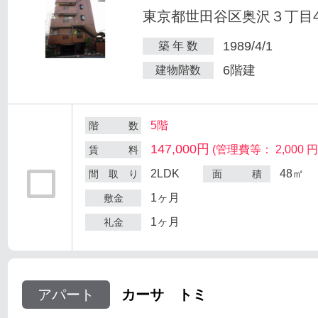
東京都世田谷区奥沢３丁目47
1989/4/1
築 年 数
6階建
建物階数
5階
階 数
147,000円
(管理費等： 2,000 円
賃 料
2LDK
48㎡
間 取 り
面 積
1ヶ月
敷金
1ヶ月
礼金
アパート
カーサ トミ