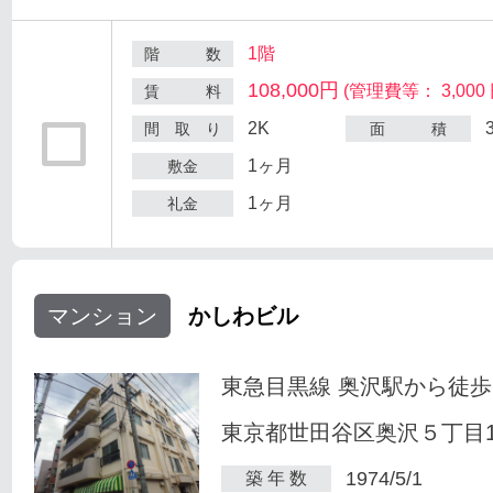
1階
階 数
108,000円
(管理費等： 3,000 
賃 料
2K
間 取 り
面 積
1ヶ月
敷金
1ヶ月
礼金
マンション
かしわビル
東急目黒線 奥沢駅から徒歩
東京都世田谷区奥沢５丁目1-
1974/5/1
築 年 数