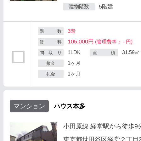
5階建
建物階数
3階
階 数
105,000円
(管理費等： - 円)
賃 料
1LDK
31.59㎡
間 取 り
面 積
1ヶ月
敷金
1ヶ月
礼金
マンション
ハウス本多
小田原線 経堂駅から徒歩9
東京都世田谷区経堂２丁目33