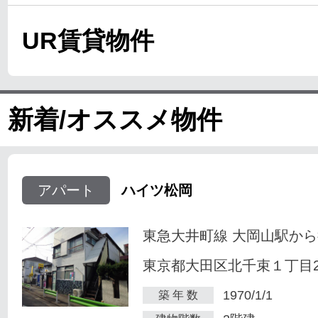
UR賃貸物件
新着/オススメ物件
アパート
ハイツ松岡
東急大井町線 大岡山駅から
東京都大田区北千束１丁目23
1970/1/1
築 年 数