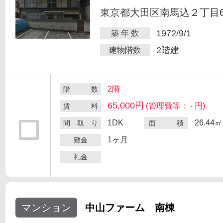
東京都大田区南馬込２丁目6
1972/9/1
築 年 数
2階建
建物階数
2階
階 数
65,000円
(管理費等： - 円)
賃 料
1DK
26.44㎡
間 取 り
面 積
1ヶ月
敷金
礼金
マンション
中山ファーム 南棟