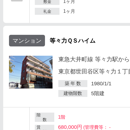
1ヶ月
敷金
1ヶ月
礼金
マンション
等々力ＱＳハイム
東急大井町線 等々力駅から
東京都世田谷区等々力１丁目
1980/1/1
築 年 数
5階建
建物階数
階
1階
数
680,000円
賃
(管理費等： -