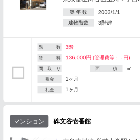
2003/1/1
築 年 数
3階建
建物階数
3階
階 数
136,000円
(管理費等： - 円)
賃 料
㎡
間 取 り
面 積
1ヶ月
敷金
1ヶ月
礼金
マンション
碑文谷壱番館