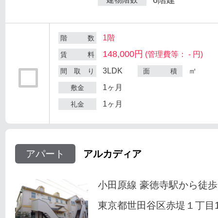
1階
階 数
148,000円
(管理費等： - 円)
賃 料
3LDK
㎡
間 取 り
面 積
1ヶ月
敷金
1ヶ月
礼金
アパート
アルカディア
小田原線 豪徳寺駅から徒歩
東京都世田谷区赤堤１丁目18