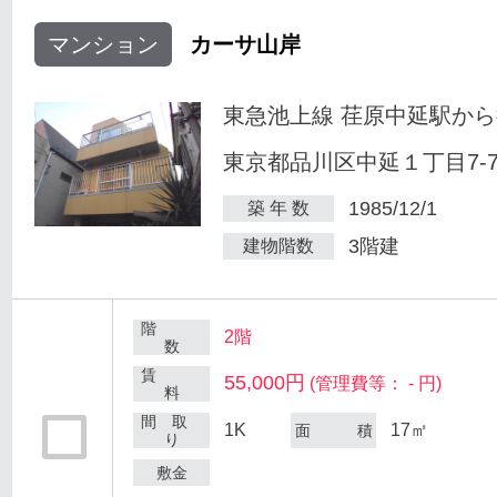
マンション
カーサ山岸
東急池上線 荏原中延駅から
東京都品川区中延１丁目7-
1985/12/1
築 年 数
3階建
建物階数
階
2階
数
賃
55,000円
(管理費等： - 円)
料
間 取
1K
17㎡
面 積
り
敷金