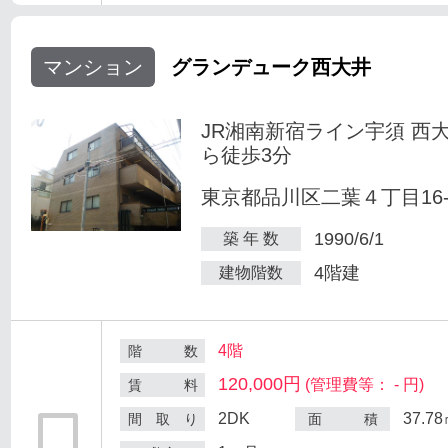
マンション
グランデューク西大井
JR湘南新宿ライン宇須 西
ら徒歩3分
東京都品川区二葉４丁目16-
1990/6/1
築 年 数
4階建
建物階数
4階
階 数
120,000円
(管理費等： - 円)
賃 料
2DK
37.7
間 取 り
面 積