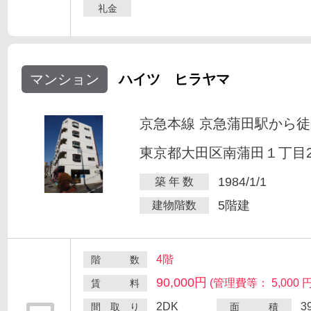
礼金
マンション
ハイツ ヒラヤマ
京急本線 京急蒲田駅から徒
東京都大田区南蒲田１丁目25
1984/1/1
築 年 数
5階建
建物階数
4階
階 数
90,000円
(管理費等： 5,000 円
賃 料
2DK
3
間 取 り
面 積