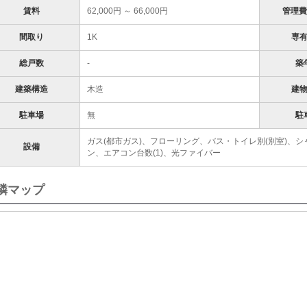
賃料
62,000円 ～ 66,000円
管理費
間取り
1K
専
総戸数
-
築
建築構造
木造
建
駐車場
無
駐
ガス(都市ガス)、フローリング、バス・トイレ別(別室)、シ
設備
ン、エアコン台数(1)、光ファイバー
隣マップ