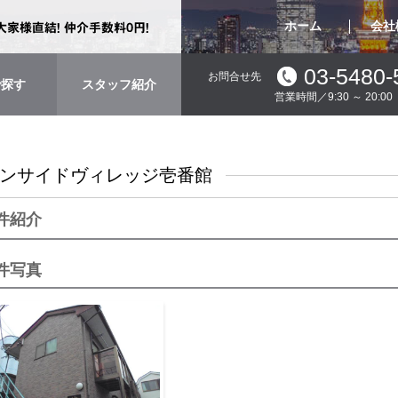
ホーム
会社
03-5480-
お問合せ先
で探す
スタッフ紹介
営業時間／9:30 ～ 20:
ンサイドヴィレッジ壱番館
件紹介
件写真