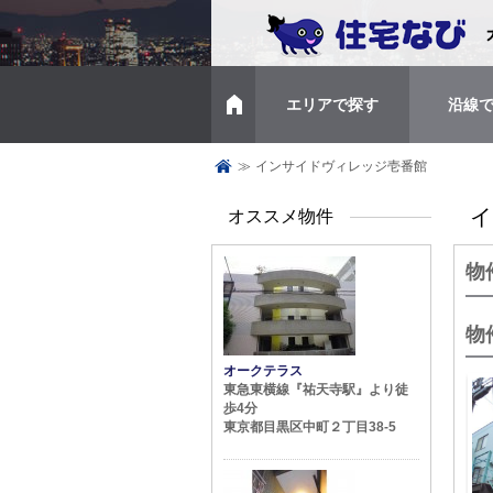
エリアで探す
沿線
トップページ
≫
インサイドヴィレッジ壱番館
イ
オススメ物件
物
物
オークテラス
東急東横線『祐天寺駅』より徒
歩4分
東京都目黒区中町２丁目38-5