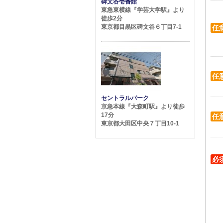
碑文谷壱番館
東急東横線『学芸大学駅』より
徒歩2分
東京都目黒区碑文谷６丁目7-1
任
任
セントラルパーク
京急本線『大森町駅』より徒歩
17分
任
東京都大田区中央７丁目10-1
必