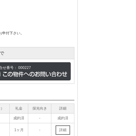
お申付下さい。
で
合せ番号：
000227
金）
礼金
採光向き
詳細
成約済
-
成約済
1ヶ月
-
詳細