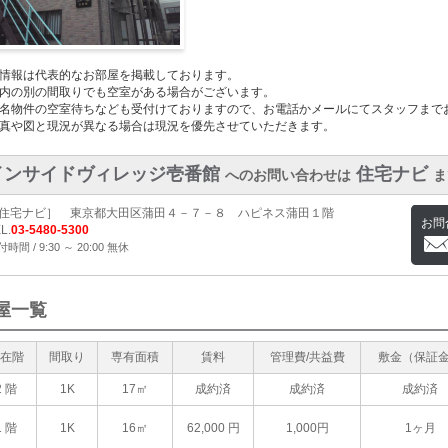
情報は代表的なお部屋を掲載しております。
内の別の間取りでも空室がある場合がございます。
名物件の空室待ちなども受付けておりますので、お電話かメールにてスタッフまで
真や図と現況が異なる場合は現況を優先させていただきます。
インサイドヴィレッジ壱番館
住宅ナビ
へのお問い合わせは
ま
住宅ナビ］ 東京都大田区蒲田４－７－８ ハピネス蒲田１階
お問
L.
03-5480-5300
時間 / 9:30 ～ 20:00 無休
屋一覧
在階
間取り
専有面積
賃料
管理費/共益費
敷金（保証
2 階
1K
17㎡
成約済
成約済
成約済
1 階
1K
16㎡
62,000
円
1,000円
1ヶ月