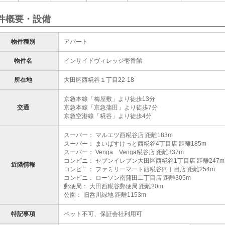
件概要・設備
物件種別
アパート
物件名
インサイドヴィレッジ壱番館
所在地
大田区西糀谷１丁目22-18
京急本線「梅屋敷」より徒歩13分
交通
京急本線「京急蒲田」より徒歩7分
京急空港線「糀谷」より徒歩4分
スーパー： マルエツ西糀谷店 距離183m
スーパー： まいばすけっと西糀谷4丁目店 距離185m
スーパー： Venga Venga糀谷店 距離337m
コンビニ： セブンイレブン大田区西糀谷1丁目店 距離247m
近隣情報
コンビニ： ファミリーマート西糀谷四丁目店 距離254m
コンビニ： ローソン南蒲田二丁目店 距離305m
郵便局： 大田西糀谷郵便局 距離20m
公園： 旧呑川緑地 距離1153m
特記事項
ペット不可、保証会社利用可