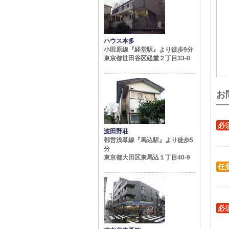
ハウス本多
小田原線『経堂駅』より徒歩9分
東京都世田谷区経堂２丁目33-8
お
必
波田野荘
都営浅草線『馬込駅』より徒歩5
分
東京都大田区東馬込１丁目40-9
任
必