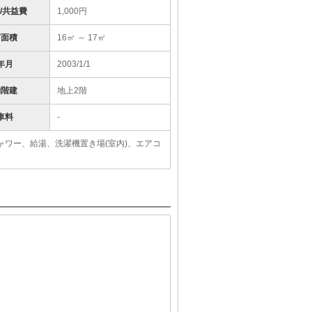
/共益費
1,000円
有面積
16㎡ ～ 17㎡
年月
2003/1/1
物階建
地上2階
車料
-
ャワー、給湯、洗濯機置き場(室内)、エアコ