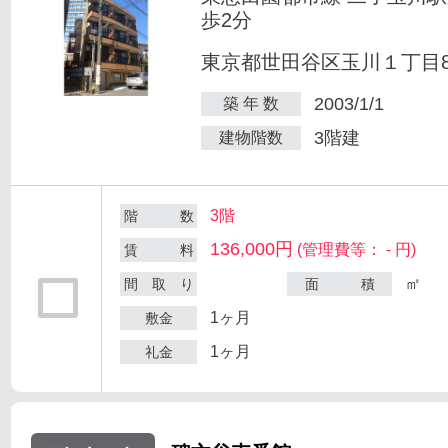
歩2分
東京都世田谷区玉川１丁目8-
2003/1/1
築 年 数
3階建
建物階数
3階
階 数
136,000円
(管理費等： - 円)
賃 料
㎡
間 取 り
面 積
1ヶ月
敷金
1ヶ月
礼金