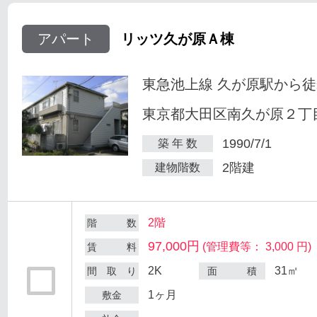
アパート
リッツ久が原Ａ棟
東急池上線 久が原駅から徒
東京都大田区南久が原２丁目
1990/7/1
築 年 数
2階建
建物階数
2階
階 数
97,000円
(管理費等： 3,000 円)
賃 料
2K
31㎡
間 取 り
面 積
1ヶ月
敷金