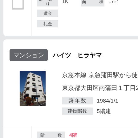
1K
17㎡
面 積
り
敷金
礼金
マンション
ハイツ ヒラヤマ
京急本線 京急蒲田駅から徒
東京都大田区南蒲田１丁目25
1984/1/1
築 年 数
5階建
建物階数
4階
階 数