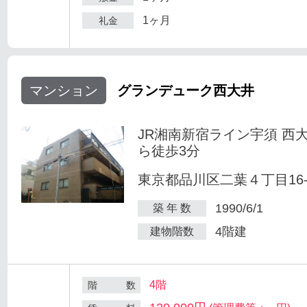
1ヶ月
礼金
マンション
グランデューク西大井
JR湘南新宿ライン宇須 西
ら徒歩3分
東京都品川区二葉４丁目16-
1990/6/1
築 年 数
4階建
建物階数
4階
階 数