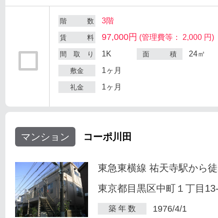
3階
階 数
97,000円
(管理費等： 2,000 円)
賃 料
1K
24㎡
間 取 り
面 積
1ヶ月
敷金
1ヶ月
礼金
マンション
コーポ川田
東急東横線 祐天寺駅から徒
東京都目黒区中町１丁目13-
1976/4/1
築 年 数