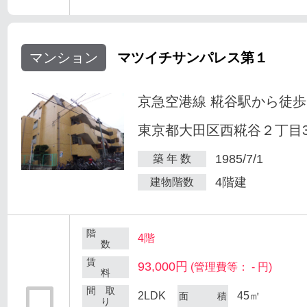
マンション
マツイチサンパレス第１
京急空港線 糀谷駅から徒歩
東京都大田区西糀谷２丁目30
1985/7/1
築 年 数
4階建
建物階数
階
4階
数
賃
93,000円
(管理費等： - 円)
料
間 取
2LDK
45㎡
面 積
り