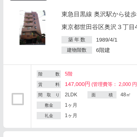
東急目黒線 奥沢駅から徒歩
東京都世田谷区奥沢３丁目47
1989/4/1
築 年 数
6階建
建物階数
5階
階 数
147,000円
(管理費等： 2,000 円
賃 料
2LDK
48㎡
間 取 り
面 積
1ヶ月
敷金
1ヶ月
礼金