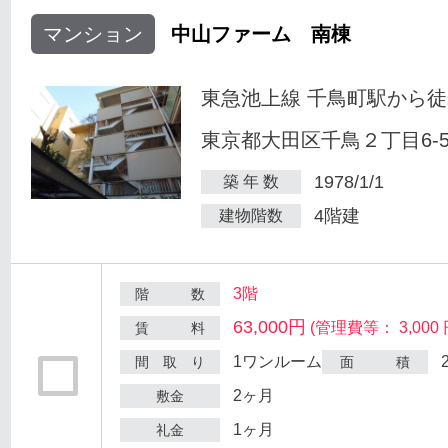
マンション
中山ファーム 南棟
東急池上線 千鳥町駅から徒
東京都大田区千鳥２丁目6-
1978/1/1
築 年 数
4階建
建物階数
3階
階 数
63,000円
(管理費等： 3,000 
賃 料
1ワンルーム
間 取 り
面 積
2ヶ月
敷金
1ヶ月
礼金