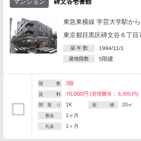
マンション
碑文谷壱番館
東急東横線 学芸大学駅から
東京都目黒区碑文谷６丁目7
1994/11/1
築 年 数
5階建
建物階数
3階
階 数
70,000円
(管理費等： 6,300 円)
賃 料
1K
20㎡
間 取 り
面 積
1ヶ月
敷金
1ヶ月
礼金