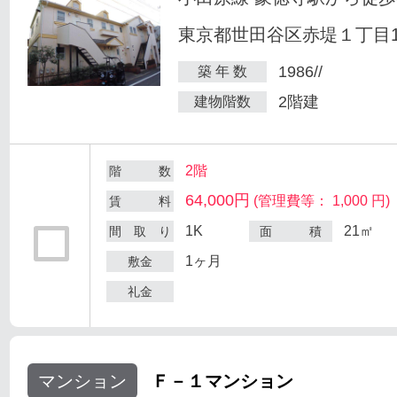
東京都世田谷区赤堤１丁目18
1986//
築 年 数
2階建
建物階数
2階
階 数
64,000円
(管理費等： 1,000 円)
賃 料
1K
21㎡
間 取 り
面 積
1ヶ月
敷金
礼金
マンション
Ｆ－１マンション