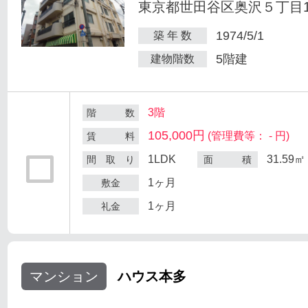
東京都世田谷区奥沢５丁目1-
1974/5/1
築 年 数
5階建
建物階数
3階
階 数
105,000円
(管理費等： - 円)
賃 料
1LDK
31.59㎡
間 取 り
面 積
1ヶ月
敷金
1ヶ月
礼金
マンション
ハウス本多