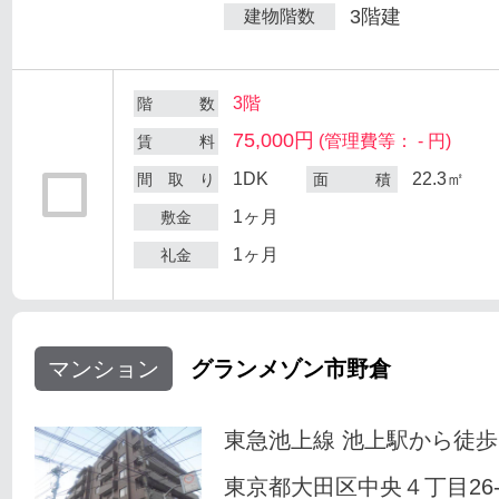
3階建
建物階数
3階
階 数
75,000円
(管理費等： - 円)
賃 料
1DK
22.3㎡
間 取 り
面 積
1ヶ月
敷金
1ヶ月
礼金
マンション
グランメゾン市野倉
東急池上線 池上駅から徒歩
東京都大田区中央４丁目26-