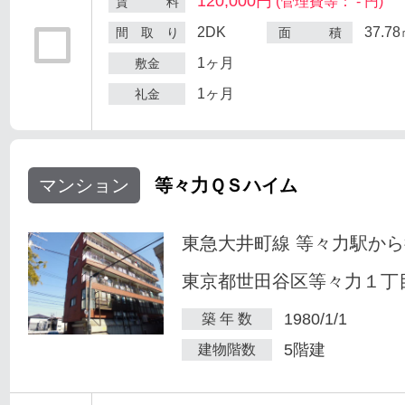
120,000円
(管理費等： - 円)
賃 料
2DK
37.7
間 取 り
面 積
1ヶ月
敷金
1ヶ月
礼金
マンション
等々力ＱＳハイム
東急大井町線 等々力駅から
東京都世田谷区等々力１丁目
1980/1/1
築 年 数
5階建
建物階数