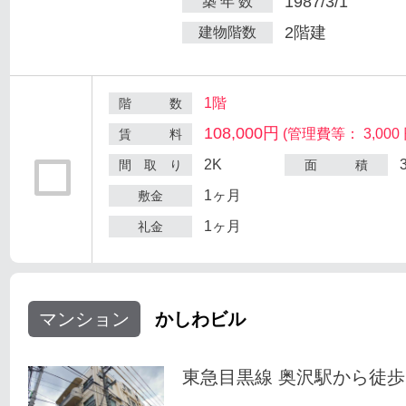
1987/3/1
築 年 数
2階建
建物階数
1階
階 数
108,000円
(管理費等： 3,000 
賃 料
2K
間 取 り
面 積
1ヶ月
敷金
1ヶ月
礼金
マンション
かしわビル
東急目黒線 奥沢駅から徒歩