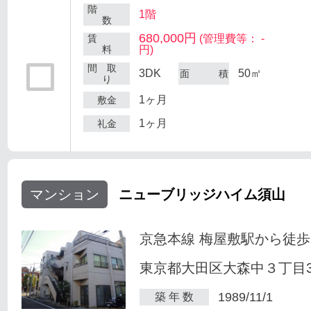
階
1階
数
680,000円
賃
(管理費等： -
料
円)
間 取
3DK
50㎡
面 積
り
1ヶ月
敷金
1ヶ月
礼金
マンション
ニューブリッジハイム須山
京急本線 梅屋敷駅から徒歩
東京都大田区大森中３丁目34
1989/11/1
築 年 数