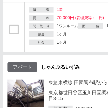
1階
階 数
70,000円
(管理費等： - 円)
賃 料
1ワンルーム
間 取 り
面 積
1ヶ月
敷金
1ヶ月
礼金
アパート
しゃんぶるいずみ
東急東横線 田園調布駅から
東京都世田谷区玉川田園調
目3-15