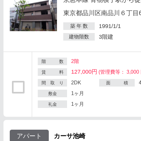
東京都品川区南品川６丁目6
1991/1/1
築 年 数
3階建
建物階数
2階
階 数
127,000円
(管理費等： 3,000 
賃 料
2DK
間 取 り
面 積
1ヶ月
敷金
1ヶ月
礼金
アパート
カーサ池崎