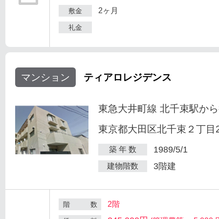
2ヶ月
敷金
礼金
マンション
ティアロレジデンス
東急大井町線 北千束駅から
東京都大田区北千束２丁目25
1989/5/1
築 年 数
3階建
建物階数
2階
階 数