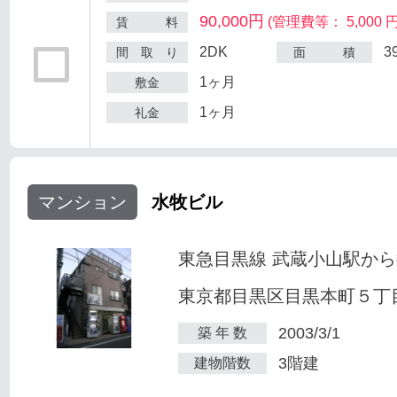
90,000円
(管理費等： 5,000 円
賃 料
2DK
3
間 取 り
面 積
1ヶ月
敷金
1ヶ月
礼金
マンション
水牧ビル
東急目黒線 武蔵小山駅から
東京都目黒区目黒本町５丁目2
2003/3/1
築 年 数
3階建
建物階数