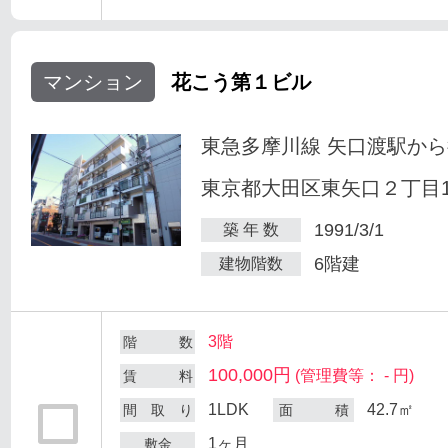
マンション
花こう第１ビル
東急多摩川線 矢口渡駅から
東京都大田区東矢口２丁目18
1991/3/1
築 年 数
6階建
建物階数
3階
階 数
100,000円
(管理費等： - 円)
賃 料
1LDK
42.7㎡
間 取 り
面 積
1ヶ月
敷金