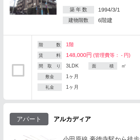
1994/3/1
築 年 数
6階建
建物階数
1階
階 数
148,000円
(管理費等： - 円)
賃 料
3LDK
㎡
間 取 り
面 積
1ヶ月
敷金
1ヶ月
礼金
アパート
アルカディア
小田原線 豪徳寺駅から徒歩