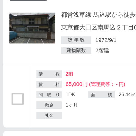
都営浅草線 馬込駅から徒歩
東京都大田区南馬込２丁目6
1972/9/1
築 年 数
2階建
建物階数
2階
階 数
65,000円
(管理費等： - 円)
賃 料
1DK
26.44㎡
間 取 り
面 積
1ヶ月
敷金
礼金