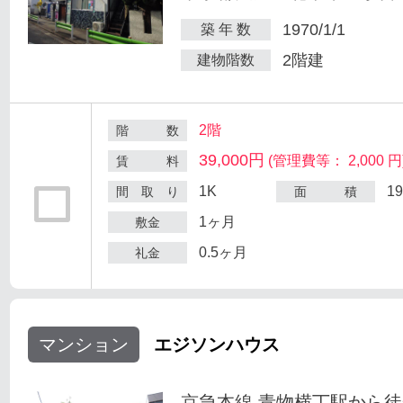
1970/1/1
築 年 数
2階建
建物階数
2階
階 数
39,000円
(管理費等： 2,000 円
賃 料
1K
1
間 取 り
面 積
1ヶ月
敷金
0.5ヶ月
礼金
マンション
エジソンハウス
京急本線 青物横丁駅から徒