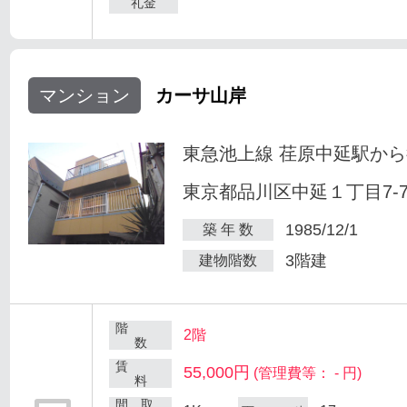
礼金
マンション
カーサ山岸
東急池上線 荏原中延駅から
東京都品川区中延１丁目7-
1985/12/1
築 年 数
3階建
建物階数
階
2階
数
賃
55,000円
(管理費等： - 円)
料
間 取