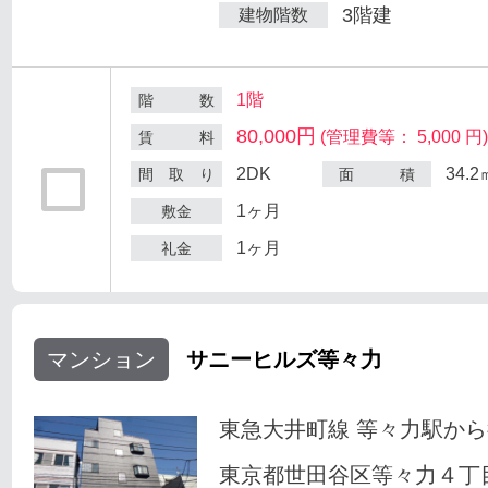
3階建
建物階数
1階
階 数
80,000円
(管理費等： 5,000 円
賃 料
2DK
34.2
間 取 り
面 積
1ヶ月
敷金
1ヶ月
礼金
マンション
サニーヒルズ等々力
東急大井町線 等々力駅から
東京都世田谷区等々力４丁目