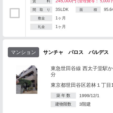
245,000円
(管理費等： 5,000 
賃 料
3SLDK
95.
間 取 り
面 積
1ヶ月
敷金
1ヶ月
礼金
マンション
サンチャ パロス バルデス
東急世田谷線 西太子堂駅か
分
東京都世田谷区若林１丁目1-
1999/12/1
築 年 数
3階建
建物階数