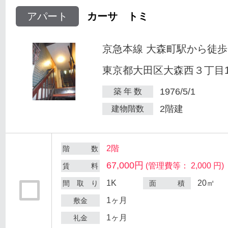
アパート
カーサ トミ
京急本線 大森町駅から徒歩
東京都大田区大森西３丁目12
1976/5/1
築 年 数
2階建
建物階数
2階
階 数
67,000円
(管理費等： 2,000 円)
賃 料
1K
20㎡
間 取 り
面 積
1ヶ月
敷金
1ヶ月
礼金