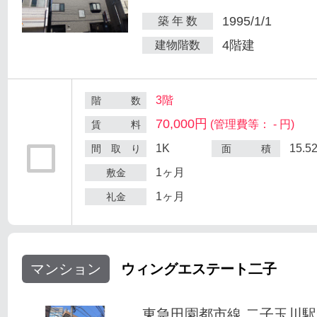
1995/1/1
築 年 数
4階建
建物階数
3階
階 数
70,000円
(管理費等： - 円)
賃 料
1K
15.5
間 取 り
面 積
1ヶ月
敷金
1ヶ月
礼金
マンション
ウィングエステート二子
東急田園都市線 二子玉川