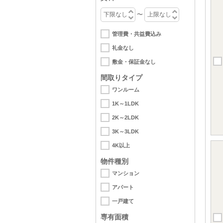
〜
管理費・共益費込み
礼金なし
敷金・保証金なし
間取りタイプ
ワンルーム
1K～1LDK
2K～2LDK
3K～3LDK
4K以上
物件種別
マンション
アパート
一戸建て
専有面積