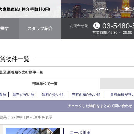
ホーム
会社
03-5480-
お問合せ先
で探す
スタッフ紹介
営業時間／9:30 ～ 20:
貸物件一覧
黒区,新着順を含む物件一覧
部屋単位で一覧
着順
賃料が安い順
賃料が高い順
専有面積が広い順
専有面積が狭
結果：
27件中 1件～10件 を表示
コーポ川田