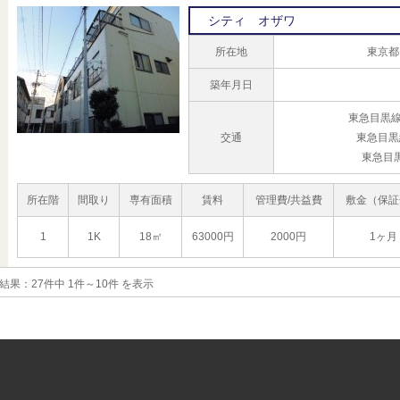
シティ オザワ
所在地
東京都
築年月日
東急目黒線
交通
東急目黒
東急目
所在階
間取り
専有面積
賃料
管理費/共益費
敷金（保証
1
1K
18㎡
63000円
2000円
1ヶ月
結果：
27件中 1件～10件 を表示