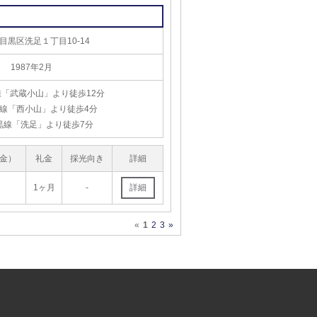
目黒区洗足１丁目10-14
1987年2月
「武蔵小山」より徒歩12分
線「西小山」より徒歩4分
黒線「洗足」より徒歩7分
金）
礼金
採光向き
詳細
1ヶ月
-
«
1
2
3
»