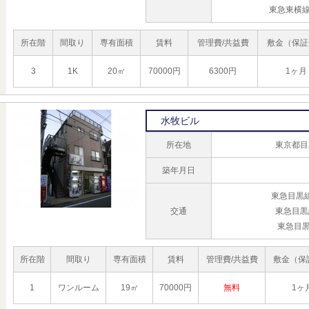
東急東横線
所在階
間取り
専有面積
賃料
管理費/共益費
敷金（保証
3
1K
20㎡
70000円
6300円
1ヶ月
水牧ビル
所在地
東京都目
築年月日
東急目黒
交通
東急目黒
東急目黒
所在階
間取り
専有面積
賃料
管理費/共益費
敷金（保
1
ワンルーム
19㎡
70000円
無料
1ヶ