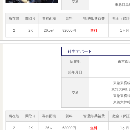
交通
東急目黒
所在階
間取り
専有面積
賃料
管理費/共益費
敷金（保証
2
2K
26.5㎡
82000円
無料
1ヶ月
針生アパート
所在地
東京都
築年月日
東急東横線
東急大井町
交通
東急東横線
東急大井町
所在階
間取り
専有面積
賃料
管理費/共益費
敷金（保証
2
2K
26㎡
68000円
無料
1ヶ月