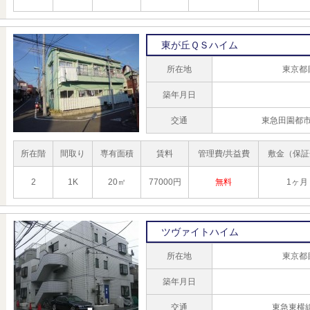
東が丘ＱＳハイム
所在地
東京都
築年月日
交通
東急田園都市
所在階
間取り
専有面積
賃料
管理費/共益費
敷金（保証
2
1K
20㎡
77000円
無料
1ヶ月
ツヴァイトハイム
所在地
東京都
築年月日
交通
東急東横