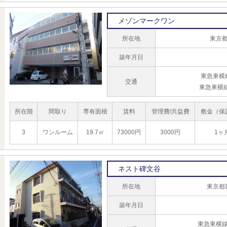
メゾンマークワン
所在地
東京都
築年月日
東急東横
交通
東急東横
所在階
間取り
専有面積
賃料
管理費/共益費
敷金（保
3
ワンルーム
19.7㎡
73000円
3000円
1ヶ
ネスト碑文谷
所在地
東京都
築年月日
東急東横線