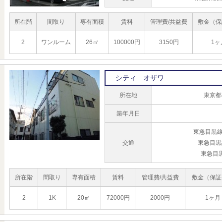
所在階
間取り
専有面積
賃料
管理費/共益費
敷金（保
2
ワンルーム
26㎡
100000円
3150円
1ヶ
シティ オザワ
所在地
東京都
築年月日
東急目黒線
交通
東急目黒
東急目
所在階
間取り
専有面積
賃料
管理費/共益費
敷金（保証
2
1K
20㎡
72000円
2000円
1ヶ月