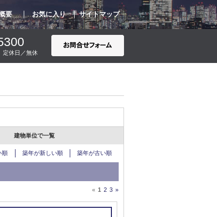
概要
お気に入り
サイトマップ
5300
00 定休日／無休
建物単位で一覧
い順
築年が新しい順
築年が古い順
«
1
2
3
»