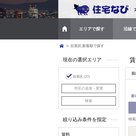
エリアで探す
沿線
トップページ
≫
目黒区,新着順で探す
賃
現在の選択エリア
目
目黒区
(27)
新
絞り込み条件を指定
検索
賃料