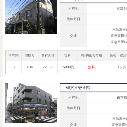
所在地
東京都
築年月日
東急東横
交通
東急東横線
東急目黒線
所在階
間取り
専有面積
賃料
管理費/共益費
敷金（保証
3
1DK
22.3㎡
75000円
無料
1ヶ月
碑文谷壱番館
所在地
東京都
築年月日
東急東横
交通
東急東横