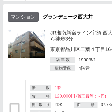
マンション
グランデューク西大井
JR湘南新宿ライン宇須 西
ら徒歩3分
東京都品川区二葉４丁目16-
1990/6/1
築 年 数
4階建
建物階数
4階
階 数
120,000円
(管理費等： - 円)
賃 料
2DK
37.7
間 取 り
面 積