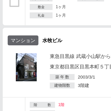
1ヶ月
敷金
1ヶ月
礼金
マンション
水牧ビル
東急目黒線 武蔵小山駅から
東京都目黒区目黒本町５丁目2
2003/3/1
築 年 数
3階建
建物階数
1階
階 数