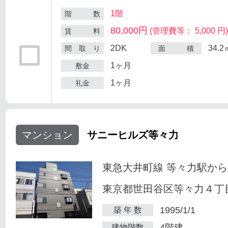
1階
階 数
80,000円
(管理費等： 5,000 円
賃 料
2DK
34.2
間 取 り
面 積
1ヶ月
敷金
1ヶ月
礼金
マンション
サニーヒルズ等々力
東急大井町線 等々力駅から
東京都世田谷区等々力４丁目
1995/1/1
築 年 数
4階建
建物階数