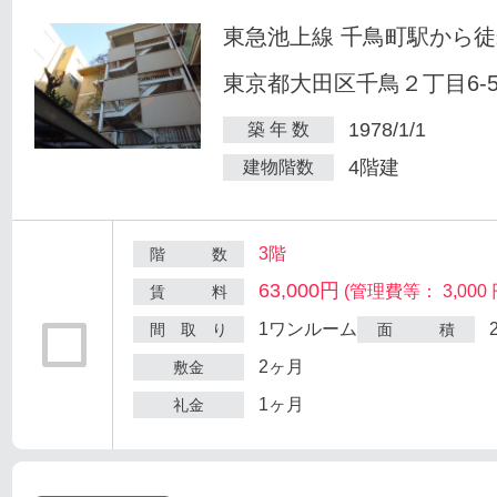
東急池上線 千鳥町駅から徒
東京都大田区千鳥２丁目6-
1978/1/1
築 年 数
4階建
建物階数
3階
階 数
63,000円
(管理費等： 3,000 
賃 料
1ワンルーム
間 取 り
面 積
2ヶ月
敷金
1ヶ月
礼金