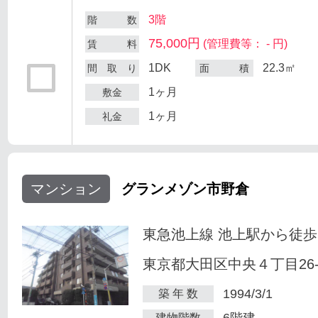
3階
階 数
75,000円
(管理費等： - 円)
賃 料
1DK
22.3㎡
間 取 り
面 積
1ヶ月
敷金
1ヶ月
礼金
マンション
グランメゾン市野倉
東急池上線 池上駅から徒歩
東京都大田区中央４丁目26-
1994/3/1
築 年 数
6階建
建物階数