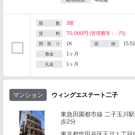
3階
階 数
70,000円
(管理費等： - 円)
賃 料
1K
15.5
間 取 り
面 積
1ヶ月
敷金
1ヶ月
礼金
マンション
ウィングエステート二子
東急田園都市線 二子玉川
歩2分
東京都世田谷区玉川１丁目8-