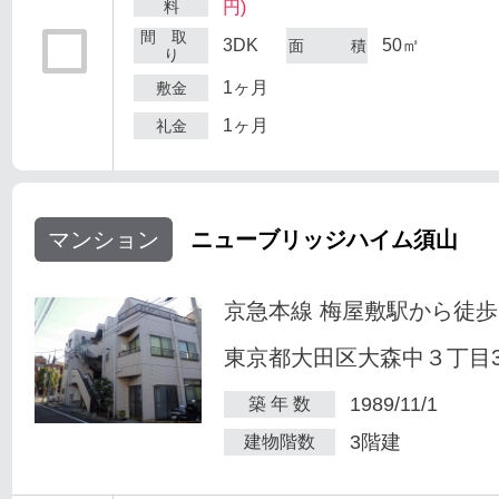
料
円)
間 取
3DK
50㎡
面 積
り
1ヶ月
敷金
1ヶ月
礼金
マンション
ニューブリッジハイム須山
京急本線 梅屋敷駅から徒歩
東京都大田区大森中３丁目34
1989/11/1
築 年 数
3階建
建物階数