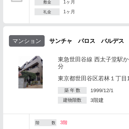
1ヶ月
敷金
1ヶ月
礼金
マンション
サンチャ パロス バルデス
東急世田谷線 西太子堂駅か
分
東京都世田谷区若林１丁目1-
1999/12/1
築 年 数
3階建
建物階数
3階
階 数