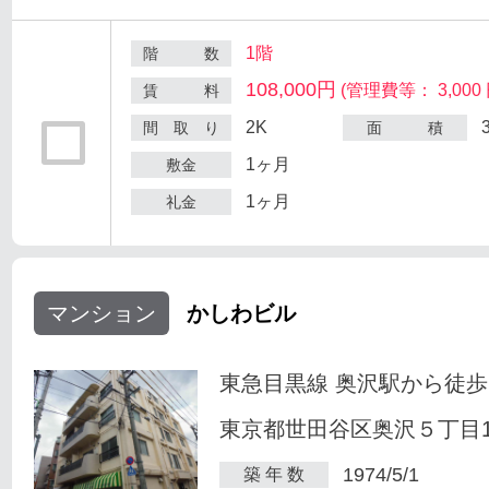
1階
階 数
108,000円
(管理費等： 3,000 
賃 料
2K
間 取 り
面 積
1ヶ月
敷金
1ヶ月
礼金
マンション
かしわビル
東急目黒線 奥沢駅から徒歩
東京都世田谷区奥沢５丁目1-
1974/5/1
築 年 数