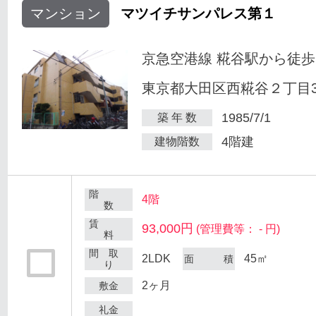
マンション
マツイチサンパレス第１
京急空港線 糀谷駅から徒歩
東京都大田区西糀谷２丁目30
1985/7/1
築 年 数
4階建
建物階数
階
4階
数
賃
93,000円
(管理費等： - 円)
料
間 取
2LDK
45㎡
面 積
り
2ヶ月
敷金
礼金