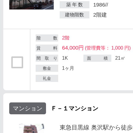
1986//
築 年 数
2階建
建物階数
2階
階 数
64,000円
(管理費等： 1,000 円)
賃 料
1K
21㎡
間 取 り
面 積
1ヶ月
敷金
礼金
マンション
Ｆ－１マンション
東急目黒線 奥沢駅から徒歩