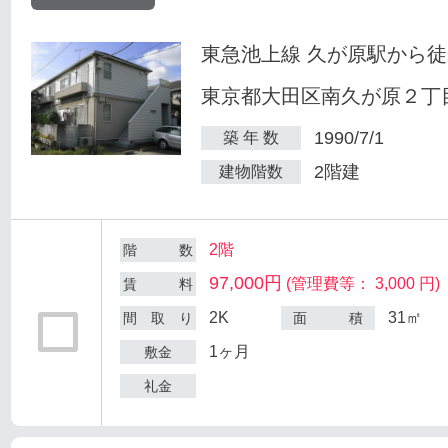
東急池上線 久が原駅から徒
東京都大田区南久が原２丁目
1990/7/1
築 年 数
2階建
建物階数
2階
階 数
97,000円
(管理費等： 3,000 円)
賃 料
2K
31㎡
間 取 り
面 積
1ヶ月
敷金
礼金