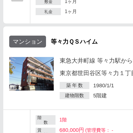
1ヶ月
敷金
1ヶ月
礼金
マンション
等々力ＱＳハイム
東急大井町線 等々力駅から
東京都世田谷区等々力１丁目
1980/1/1
築 年 数
5階建
建物階数
階
1階
数
680,000円
賃
(管理費等： -