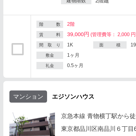
2階建
建物階数
2階
階 数
39,000円
(管理費等： 2,000 円
賃 料
1K
1
間 取 り
面 積
1ヶ月
敷金
0.5ヶ月
礼金
マンション
エジソンハウス
京急本線 青物横丁駅から徒
東京都品川区南品川６丁目6