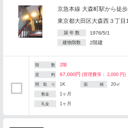
京急本線 大森町駅から徒歩
東京都大田区大森西３丁目12
1976/5/1
築 年 数
2階建
建物階数
2階
階 数
67,000円
(管理費等： 2,000 円)
賃 料
1K
20㎡
間 取 り
面 積
1ヶ月
敷金
1ヶ月
礼金