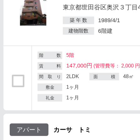
東京都世田谷区奥沢３丁目47
1989/4/1
築 年 数
6階建
建物階数
5階
階 数
147,000円
(管理費等： 2,000 円
賃 料
2LDK
48㎡
間 取 り
面 積
1ヶ月
敷金
1ヶ月
礼金
アパート
カーサ トミ