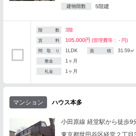
5階建
建物階数
3階
階 数
105,000円
(管理費等： - 円)
賃 料
1LDK
31.59㎡
間 取 り
面 積
1ヶ月
敷金
1ヶ月
礼金
マンション
ハウス本多
小田原線 経堂駅から徒歩9
東京都世田谷区経堂２丁目33