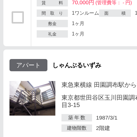
70,000円
(管理費等： - 円)
賃 料
1ワンルーム
間 取 り
面 積
1ヶ月
敷金
1ヶ月
礼金
アパート
しゃんぶるいずみ
東急東横線 田園調布駅から
東京都世田谷区玉川田園調
目3-15
1987/3/1
築 年 数
2階建
建物階数