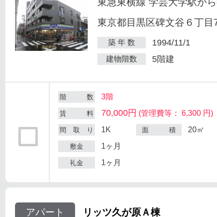
東急東横線 学芸大学駅から
東京都目黒区碑文谷６丁目7
1994/11/1
築 年 数
5階建
建物階数
3階
階 数
70,000円
(管理費等： 6,300 円)
賃 料
1K
20㎡
間 取 り
面 積
1ヶ月
敷金
1ヶ月
礼金
アパート
リッツ久が原Ａ棟