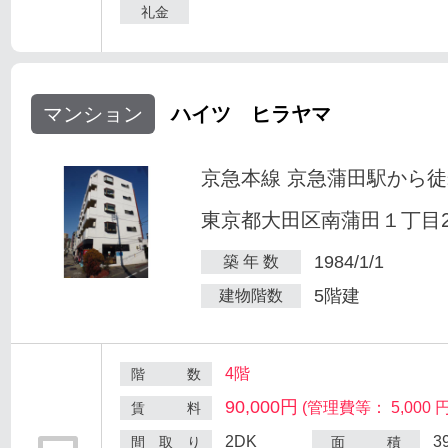
礼金
マンション
ハイツ ヒラヤマ
京急本線 京急蒲田駅から徒
東京都大田区南蒲田１丁目25
1984/1/1
築 年 数
5階建
建物階数
4階
階 数
90,000円
(管理費等： 5,000 円
賃 料
2DK
3
間 取 り
面 積