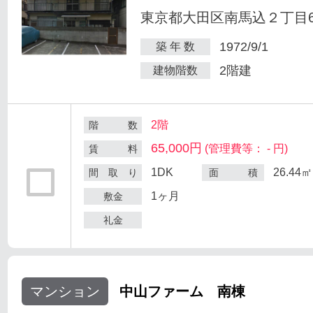
東京都大田区南馬込２丁目6
1972/9/1
築 年 数
2階建
建物階数
2階
階 数
65,000円
(管理費等： - 円)
賃 料
1DK
26.44㎡
間 取 り
面 積
1ヶ月
敷金
礼金
マンション
中山ファーム 南棟