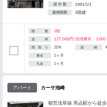
1991/1/1
築 年 数
3階建
建物階数
2階
階 数
127,000円
(管理費等： 3,000 
賃 料
2DK
間 取 り
面 積
1ヶ月
敷金
1ヶ月
礼金
アパート
カーサ池崎
都営浅草線 馬込駅から徒歩