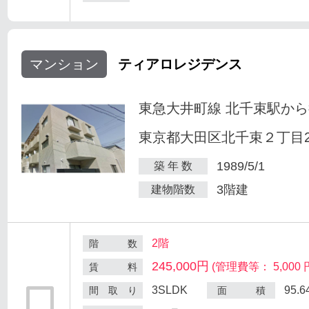
マンション
ティアロレジデンス
東急大井町線 北千束駅から
東京都大田区北千束２丁目25
1989/5/1
築 年 数
3階建
建物階数
2階
階 数
245,000円
(管理費等： 5,000 
賃 料
3SLDK
95.
間 取 り
面 積