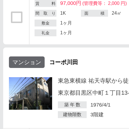
97,000円
(管理費等： 2,000 円)
賃 料
1K
24㎡
間 取 り
面 積
1ヶ月
敷金
1ヶ月
礼金
マンション
コーポ川田
東急東横線 祐天寺駅から徒
東京都目黒区中町１丁目13-
1976/4/1
築 年 数
3階建
建物階数