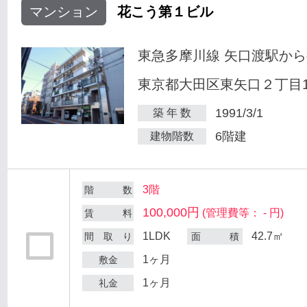
マンション
花こう第１ビル
東急多摩川線 矢口渡駅から
東京都大田区東矢口２丁目18
1991/3/1
築 年 数
6階建
建物階数
3階
階 数
100,000円
(管理費等： - 円)
賃 料
1LDK
42.7㎡
間 取 り
面 積
1ヶ月
敷金
1ヶ月
礼金