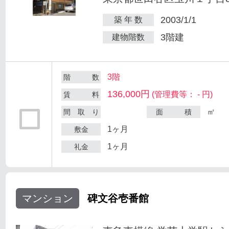
2003/1/1
築 年 数
3階建
建物階数
3階
階 数
136,000円
(管理費等： - 円)
賃 料
㎡
間 取 り
面 積
1ヶ月
敷金
1ヶ月
礼金
マンション
碑文谷壱番館