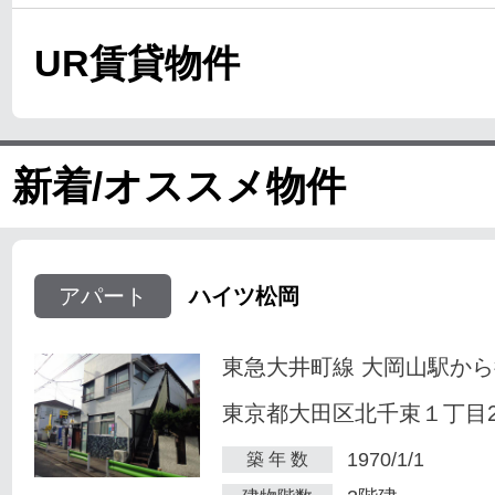
UR賃貸物件
新着/オススメ物件
アパート
ハイツ松岡
東急大井町線 大岡山駅から
東京都大田区北千束１丁目23
1970/1/1
築 年 数