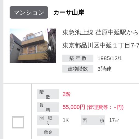
マンション
カーサ山岸
東急池上線 荏原中延駅から
東京都品川区中延１丁目7-
1985/12/1
築 年 数
3階建
建物階数
階
2階
数
賃
55,000円
(管理費等： - 円)
料
間 取
1K
17㎡
面 積
り
敷金