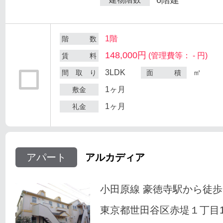
1階
階 数
148,000円
(管理費等： - 円)
賃 料
3LDK
㎡
間 取 り
面 積
1ヶ月
敷金
1ヶ月
礼金
アパート
アルカディア
小田原線 豪徳寺駅から徒歩
東京都世田谷区赤堤１丁目18