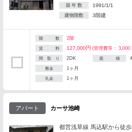
1991/1/1
築 年 数
3階建
建物階数
2階
階 数
127,000円
(管理費等： 3,000 
賃 料
2DK
間 取 り
面 積
1ヶ月
敷金
1ヶ月
礼金
アパート
カーサ池崎
都営浅草線 馬込駅から徒歩