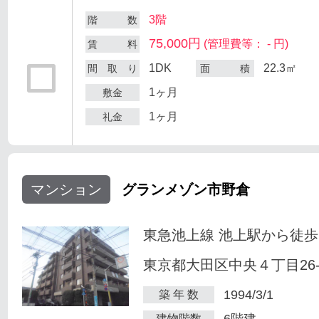
3階
階 数
75,000円
(管理費等： - 円)
賃 料
1DK
22.3㎡
間 取 り
面 積
1ヶ月
敷金
1ヶ月
礼金
マンション
グランメゾン市野倉
東急池上線 池上駅から徒歩
東京都大田区中央４丁目26-
1994/3/1
築 年 数
6階建
建物階数