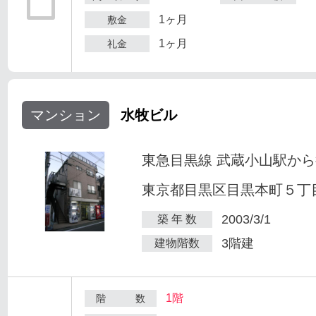
1ヶ月
敷金
1ヶ月
礼金
マンション
水牧ビル
東急目黒線 武蔵小山駅から
東京都目黒区目黒本町５丁目2
2003/3/1
築 年 数
3階建
建物階数
1階
階 数