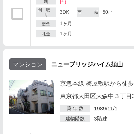
料
円)
間 取
3DK
50㎡
面 積
り
1ヶ月
敷金
1ヶ月
礼金
マンション
ニューブリッジハイム須山
京急本線 梅屋敷駅から徒歩
東京都大田区大森中３丁目34
1989/11/1
築 年 数
3階建
建物階数