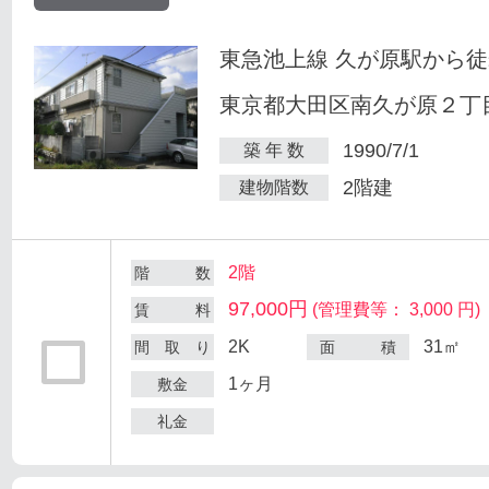
東急池上線 久が原駅から徒
東京都大田区南久が原２丁目
1990/7/1
築 年 数
2階建
建物階数
2階
階 数
97,000円
(管理費等： 3,000 円)
賃 料
2K
31㎡
間 取 り
面 積
1ヶ月
敷金
礼金