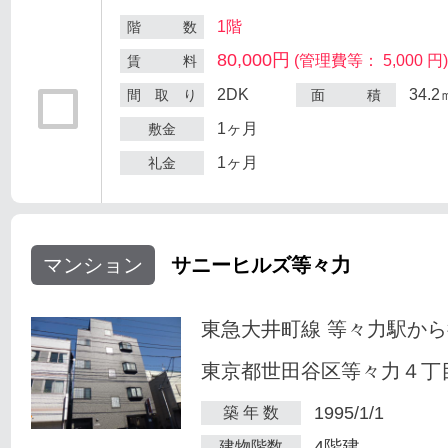
1階
階 数
80,000円
(管理費等： 5,000 円
賃 料
2DK
34.2
間 取 り
面 積
1ヶ月
敷金
1ヶ月
礼金
マンション
サニーヒルズ等々力
東急大井町線 等々力駅から
東京都世田谷区等々力４丁目
1995/1/1
築 年 数
4階建
建物階数