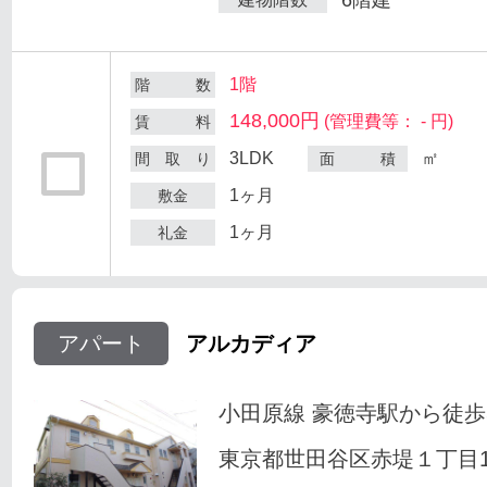
1階
階 数
148,000円
(管理費等： - 円)
賃 料
3LDK
㎡
間 取 り
面 積
1ヶ月
敷金
1ヶ月
礼金
アパート
アルカディア
小田原線 豪徳寺駅から徒歩
東京都世田谷区赤堤１丁目18