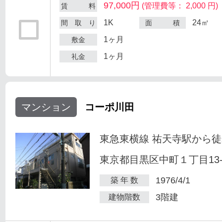
97,000円
(管理費等： 2,000 円)
賃 料
1K
24㎡
間 取 り
面 積
1ヶ月
敷金
1ヶ月
礼金
マンション
コーポ川田
東急東横線 祐天寺駅から徒
東京都目黒区中町１丁目13-
1976/4/1
築 年 数
3階建
建物階数