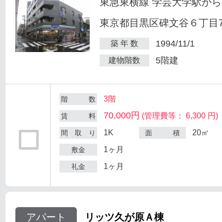
東急東横線 学芸大学駅から
東京都目黒区碑文谷６丁目7
1994/11/1
築 年 数
5階建
建物階数
3階
階 数
70,000円
(管理費等： 6,300 円)
賃 料
1K
20㎡
間 取 り
面 積
1ヶ月
敷金
1ヶ月
礼金
アパート
リッツ久が原Ａ棟