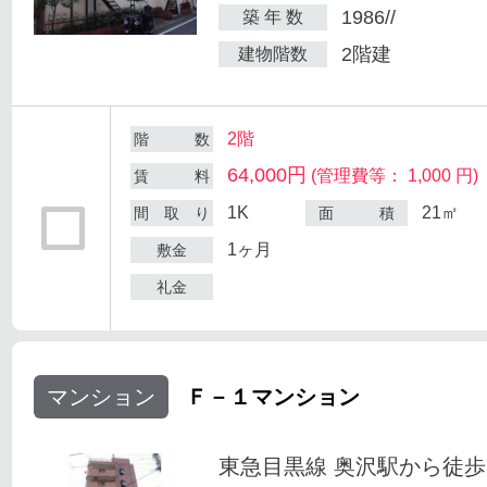
1986//
築 年 数
2階建
建物階数
2階
階 数
64,000円
(管理費等： 1,000 円)
賃 料
1K
21㎡
間 取 り
面 積
1ヶ月
敷金
礼金
マンション
Ｆ－１マンション
東急目黒線 奥沢駅から徒歩