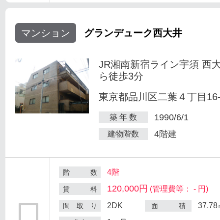
マンション
グランデューク西大井
JR湘南新宿ライン宇須 西
ら徒歩3分
東京都品川区二葉４丁目16-
1990/6/1
築 年 数
4階建
建物階数
4階
階 数
120,000円
(管理費等： - 円)
賃 料
2DK
37.7
間 取 り
面 積