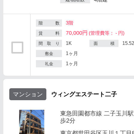
3階
階 数
70,000円
(管理費等： - 円)
賃 料
1K
15.5
間 取 り
面 積
1ヶ月
敷金
1ヶ月
礼金
マンション
ウィングエステート二子
東急田園都市線 二子玉川
歩2分
東京都世田谷区玉川１丁目8-