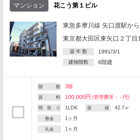
マンション
花こう第１ビル
東急多摩川線 矢口渡駅から
東京都大田区東矢口２丁目18
1991/3/1
築 年 数
6階建
建物階数
3階
階 数
100,000円
(管理費等： - 円)
賃 料
1LDK
42.7㎡
間 取 り
面 積
1ヶ月
敷金
1ヶ月
礼金