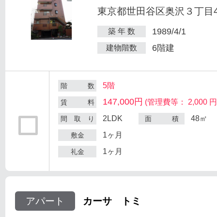
東京都世田谷区奥沢３丁目47
1989/4/1
築 年 数
6階建
建物階数
5階
階 数
147,000円
(管理費等： 2,000 円
賃 料
2LDK
48㎡
間 取 り
面 積
1ヶ月
敷金
1ヶ月
礼金
アパート
カーサ トミ