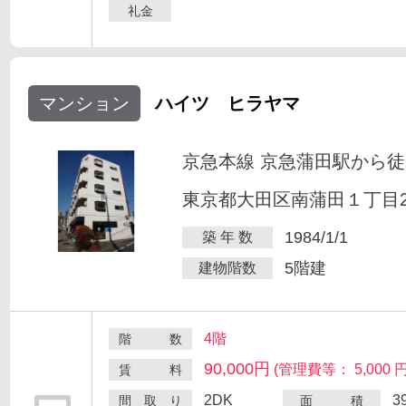
礼金
マンション
ハイツ ヒラヤマ
京急本線 京急蒲田駅から徒
東京都大田区南蒲田１丁目25
1984/1/1
築 年 数
5階建
建物階数
4階
階 数
90,000円
(管理費等： 5,000 円
賃 料
2DK
3
間 取 り
面 積