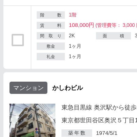
1階
階 数
108,000円
(管理費等： 3,000 
賃 料
2K
間 取 り
面 積
1ヶ月
敷金
1ヶ月
礼金
マンション
かしわビル
東急目黒線 奥沢駅から徒歩
東京都世田谷区奥沢５丁目1-
1974/5/1
築 年 数