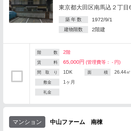
東京都大田区南馬込２丁目6
1972/9/1
築 年 数
2階建
建物階数
2階
階 数
65,000円
(管理費等： - 円)
賃 料
1DK
26.44㎡
間 取 り
面 積
1ヶ月
敷金
礼金
マンション
中山ファーム 南棟