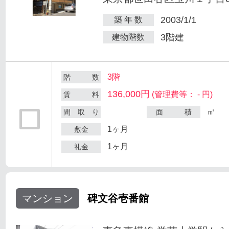
2003/1/1
築 年 数
3階建
建物階数
3階
階 数
136,000円
(管理費等： - 円)
賃 料
㎡
間 取 り
面 積
1ヶ月
敷金
1ヶ月
礼金
マンション
碑文谷壱番館