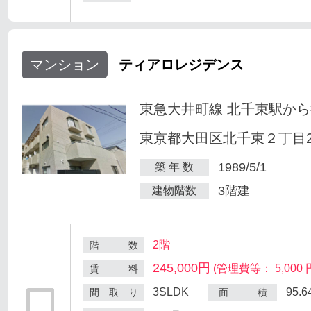
マンション
ティアロレジデンス
東急大井町線 北千束駅から
東京都大田区北千束２丁目25
1989/5/1
築 年 数
3階建
建物階数
2階
階 数
245,000円
(管理費等： 5,000 
賃 料
3SLDK
95.
間 取 り
面 積