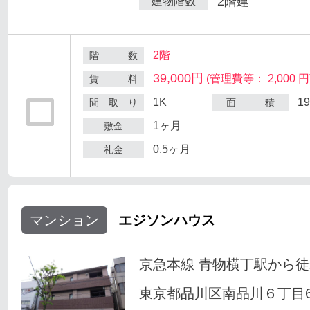
2階建
建物階数
2階
階 数
39,000円
(管理費等： 2,000 円
賃 料
1K
1
間 取 り
面 積
1ヶ月
敷金
0.5ヶ月
礼金
マンション
エジソンハウス
京急本線 青物横丁駅から徒
東京都品川区南品川６丁目6