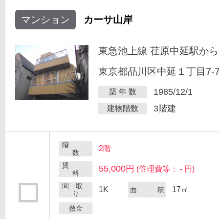
マンション
カーサ山岸
東急池上線 荏原中延駅から
東京都品川区中延１丁目7-
1985/12/1
築 年 数
3階建
建物階数
階
2階
数
賃
55,000円
(管理費等： - 円)
料
間 取
1K
17㎡
面 積
り
敷金