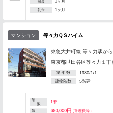
1ヶ月
敷金
1ヶ月
礼金
マンション
等々力ＱＳハイム
東急大井町線 等々力駅から
東京都世田谷区等々力１丁目
1980/1/1
築 年 数
5階建
建物階数
階
1階
数
680,000円
賃
(管理費等： -