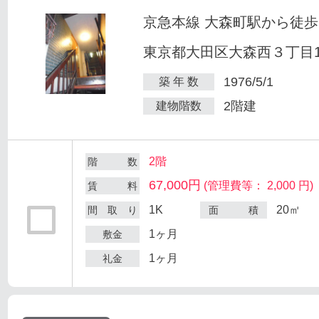
京急本線 大森町駅から徒歩
東京都大田区大森西３丁目12
1976/5/1
築 年 数
2階建
建物階数
2階
階 数
67,000円
(管理費等： 2,000 円)
賃 料
1K
20㎡
間 取 り
面 積
1ヶ月
敷金
1ヶ月
礼金