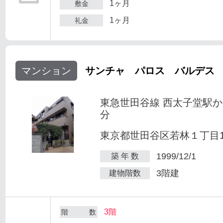
1ヶ月
敷金
1ヶ月
礼金
マンション
サンチャ パロス バルデス
東急世田谷線 西太子堂駅か
分
東京都世田谷区若林１丁目1-
1999/12/1
築 年 数
3階建
建物階数
3階
階 数