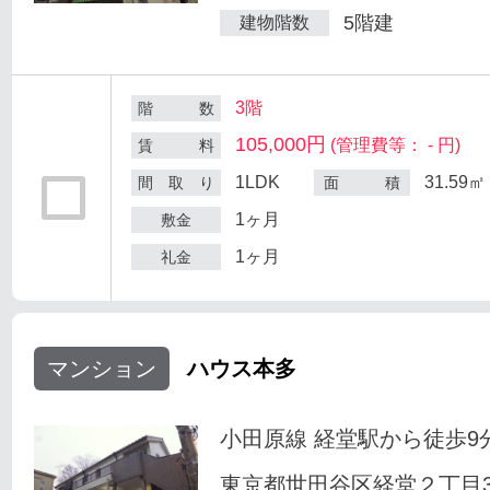
5階建
建物階数
3階
階 数
105,000円
(管理費等： - 円)
賃 料
1LDK
31.59㎡
間 取 り
面 積
1ヶ月
敷金
1ヶ月
礼金
マンション
ハウス本多
小田原線 経堂駅から徒歩9
東京都世田谷区経堂２丁目33