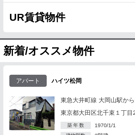
UR賃貸物件
新着/オススメ物件
アパート
ハイツ松岡
東急大井町線 大岡山駅から
東京都大田区北千束１丁目23
1970/1/1
築 年 数