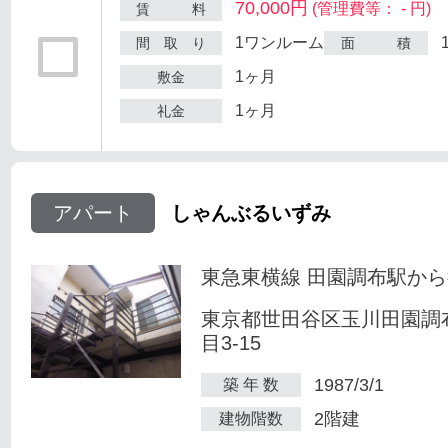
70,000円
(管理費等： - 円)
賃 料
1ワンルーム
間 取 り
面 積
1ヶ月
敷金
1ヶ月
礼金
アパート
しゃんぶるいずみ
東急東横線 田園調布駅から
東京都世田谷区玉川田園調
目3-15
1987/3/1
築 年 数
2階建
建物階数