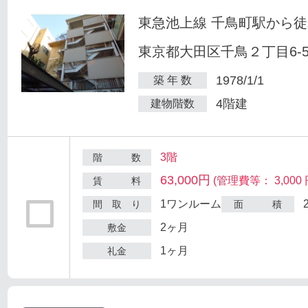
東急池上線 千鳥町駅から徒
東京都大田区千鳥２丁目6-
1978/1/1
築 年 数
4階建
建物階数
3階
階 数
63,000円
(管理費等： 3,000 
賃 料
1ワンルーム
間 取 り
面 積
2ヶ月
敷金
1ヶ月
礼金