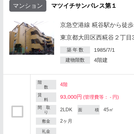
マンション
マツイチサンパレス第１
京急空港線 糀谷駅から徒歩
東京都大田区西糀谷２丁目30
1985/7/1
築 年 数
4階建
建物階数
階
4階
数
賃
93,000円
(管理費等： - 円)
料
間 取
2LDK
45㎡
面 積
り
2ヶ月
敷金
礼金