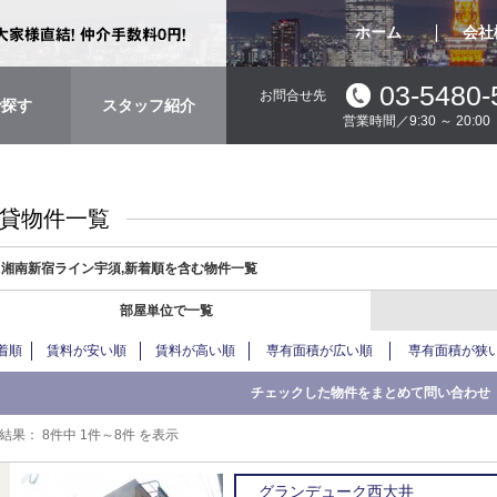
ホーム
会社
03-5480-
お問合せ先
で探す
スタッフ紹介
営業時間／9:30 ～ 20:
貸物件一覧
R湘南新宿ライン宇須,新着順を含む物件一覧
部屋単位で一覧
着順
賃料が安い順
賃料が高い順
専有面積が広い順
専有面積が狭
結果：
8件中 1件～8件 を表示
グランデューク西大井