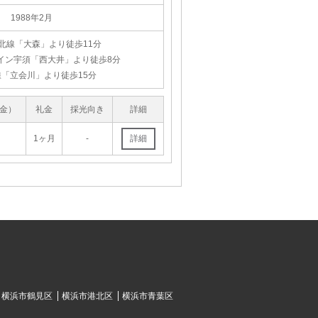
1988年2月
東北線「大森」より徒歩11分
イン宇須「西大井」より徒歩8分
「立会川」より徒歩15分
金）
礼金
採光向き
詳細
1ヶ月
-
横浜市鶴見区
横浜市港北区
横浜市青葉区