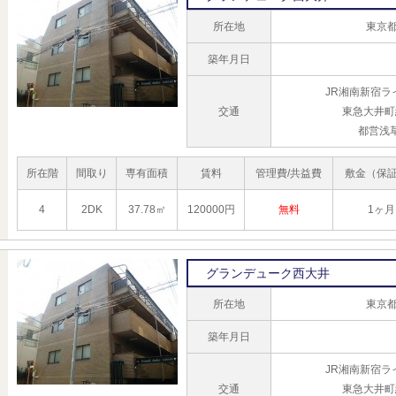
所在地
東京都
築年月日
JR湘南新宿ラ
交通
東急大井町
都営浅
所在階
間取り
専有面積
賃料
管理費/共益費
敷金（保
4
2DK
37.78㎡
120000円
無料
1ヶ月
グランデューク西大井
所在地
東京都
築年月日
JR湘南新宿ラ
交通
東急大井町