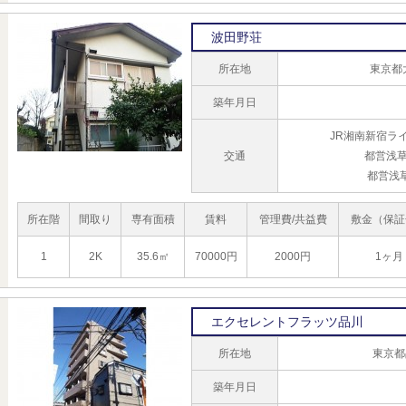
波田野荘
所在地
東京都
築年月日
JR湘南新宿ラ
交通
都営浅草
都営浅
所在階
間取り
専有面積
賃料
管理費/共益費
敷金（保証
1
2K
35.6㎡
70000円
2000円
1ヶ月
エクセレントフラッツ品川
所在地
東京都
築年月日