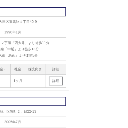
大田区東馬込１丁目40-9
1990年1月
イン宇須「西大井」より徒歩11分
線「中延」より徒歩13分
草線「馬込」より徒歩5分
金）
礼金
採光向き
詳細
1ヶ月
-
品川区豊町２丁目22-13
2005年7月