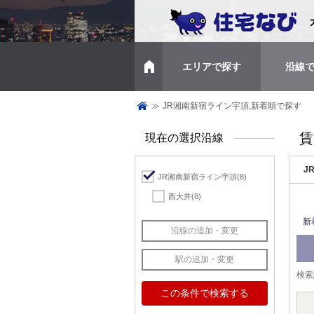
エリアで探す
沿線
トップページ
≫
JR湘南新宿ライン宇須,新着順で探す
賃
現在の選択沿線
J
JR湘南新宿ライン宇須
(8)
西大井
(8)
新
検索