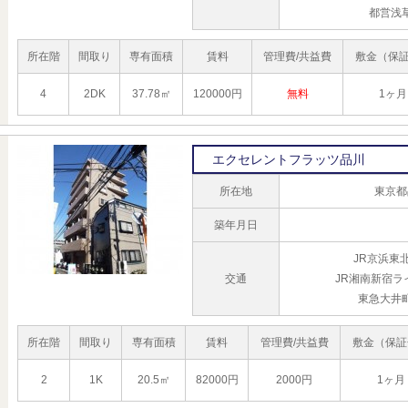
都営浅
所在階
間取り
専有面積
賃料
管理費/共益費
敷金（保
4
2DK
37.78㎡
120000円
無料
1ヶ月
エクセレントフラッツ品川
所在地
東京都
築年月日
JR京浜東
交通
JR湘南新宿ラ
東急大井
所在階
間取り
専有面積
賃料
管理費/共益費
敷金（保証
2
1K
20.5㎡
82000円
2000円
1ヶ月