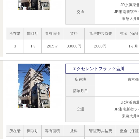
JR京浜東
交通
JR湘南新宿ラ
東急大井
所在階
間取り
専有面積
賃料
管理費/共益費
敷金（保証
3
1K
20.5㎡
83000円
2000円
1ヶ月
エクセレントフラッツ品川
所在地
東京都
築年月日
JR京浜東
交通
JR湘南新宿ラ
東急大井
所在階
間取り
専有面積
賃料
管理費/共益費
敷金（保証