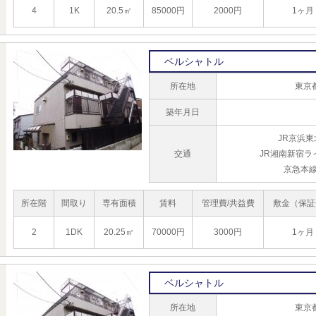
4
1K
20.5㎡
85000円
2000円
1ヶ月
ベルシャトル
所在地
東京
築年月日
JR京浜
交通
JR湘南新宿ラ
京急本線
所在階
間取り
専有面積
賃料
管理費/共益費
敷金（保証
2
1DK
20.25㎡
70000円
3000円
1ヶ月
ベルシャトル
所在地
東京