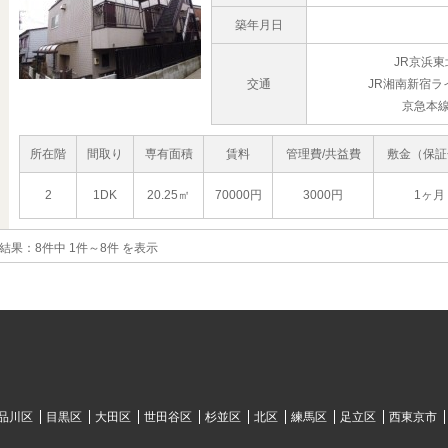
築年月日
JR京浜
交通
JR湘南新宿ラ
京急本線
所在階
間取り
専有面積
賃料
管理費/共益費
敷金（保証
2
1DK
20.25㎡
70000円
3000円
1ヶ月
結果：
8件中 1件～8件 を表示
品川区
目黒区
大田区
世田谷区
杉並区
北区
練馬区
足立区
西東京市