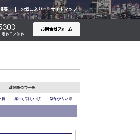
概要
お気に入り
サイトマップ
5300
00 定休日／無休
建物単位で一覧
い順
築年が新しい順
築年が古い順