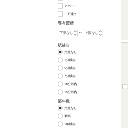
アパート
一戸建て
専有面積
〜
駅徒歩
指定なし
1分以内
5分以内
7分以内
10分以内
15分以内
築年数
指定なし
新築
1年以内