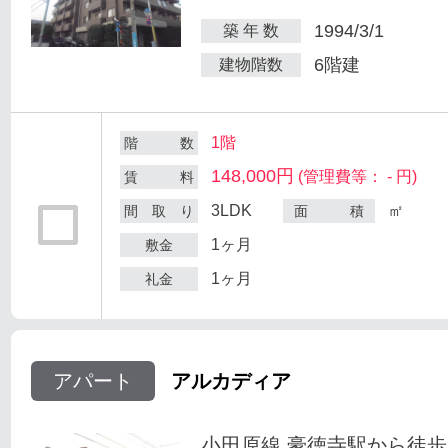
1994/3/1
築 年 数
6階建
建物階数
1階
階 数
148,000円
(管理費等： - 円)
賃 料
3LDK
㎡
間 取 り
面 積
1ヶ月
敷金
1ヶ月
礼金
アパート
アルカディア
小田原線 豪徳寺駅から徒歩