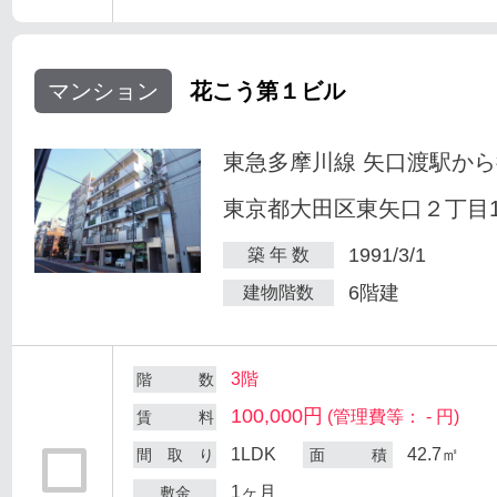
マンション
花こう第１ビル
東急多摩川線 矢口渡駅から
東京都大田区東矢口２丁目18
1991/3/1
築 年 数
6階建
建物階数
3階
階 数
100,000円
(管理費等： - 円)
賃 料
1LDK
42.7㎡
間 取 り
面 積
1ヶ月
敷金