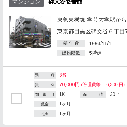
マンション
碑文谷壱番館
東急東横線 学芸大学駅から
東京都目黒区碑文谷６丁目7
1994/11/1
築 年 数
5階建
建物階数
3階
階 数
70,000円
(管理費等： 6,300 円)
賃 料
1K
20㎡
間 取 り
面 積
1ヶ月
敷金
1ヶ月
礼金