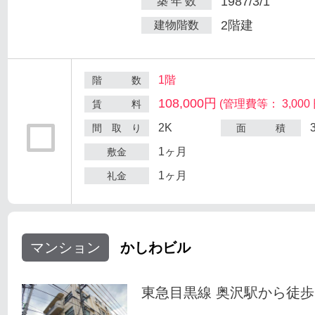
1987/3/1
築 年 数
2階建
建物階数
1階
階 数
108,000円
(管理費等： 3,000 
賃 料
2K
間 取 り
面 積
1ヶ月
敷金
1ヶ月
礼金
マンション
かしわビル
東急目黒線 奥沢駅から徒歩