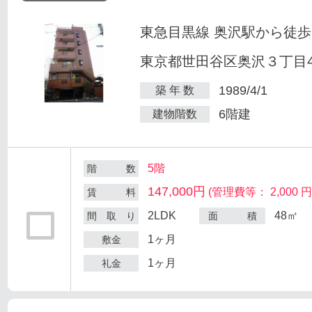
東急目黒線 奥沢駅から徒歩
東京都世田谷区奥沢３丁目47
1989/4/1
築 年 数
6階建
建物階数
5階
階 数
147,000円
(管理費等： 2,000 円
賃 料
2LDK
48㎡
間 取 り
面 積
1ヶ月
敷金
1ヶ月
礼金