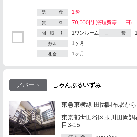
1階
階 数
70,000円
(管理費等： - 円)
賃 料
1ワンルーム
間 取 り
面 積
1ヶ月
敷金
1ヶ月
礼金
アパート
しゃんぶるいずみ
東急東横線 田園調布駅から
東京都世田谷区玉川田園調
目3-15