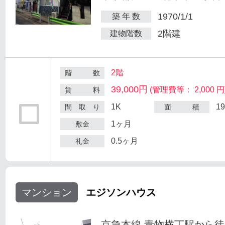
1970/1/1
築 年 数
2階建
建物階数
2階
階 数
39,000円
(管理費等： 2,000 円
賃 料
1K
1
間 取 り
面 積
1ヶ月
敷金
0.5ヶ月
礼金
マンション
エジソンハウス
京急本線 青物横丁駅から徒