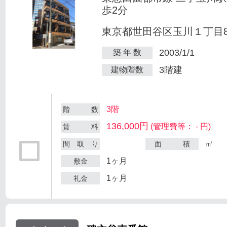
歩2分
東京都世田谷区玉川１丁目8-
2003/1/1
築 年 数
3階建
建物階数
3階
階 数
136,000円
(管理費等： - 円)
賃 料
㎡
間 取 り
面 積
1ヶ月
敷金
1ヶ月
礼金