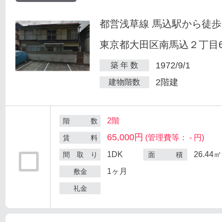
都営浅草線 馬込駅から徒歩
東京都大田区南馬込２丁目6
1972/9/1
築 年 数
2階建
建物階数
2階
階 数
65,000円
(管理費等： - 円)
賃 料
1DK
26.44㎡
間 取 り
面 積
1ヶ月
敷金
礼金