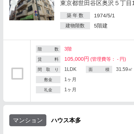
東京都世田谷区奥沢５丁目1-
1974/5/1
築 年 数
5階建
建物階数
3階
階 数
105,000円
(管理費等： - 円)
賃 料
1LDK
31.59㎡
間 取 り
面 積
1ヶ月
敷金
1ヶ月
礼金
マンション
ハウス本多