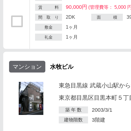
90,000円
(管理費等： 5,000 円
賃 料
2DK
3
間 取 り
面 積
1ヶ月
敷金
1ヶ月
礼金
マンション
水牧ビル
東急目黒線 武蔵小山駅から
東京都目黒区目黒本町５丁目2
2003/3/1
築 年 数
3階建
建物階数