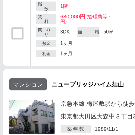
階
1階
数
680,000円
賃
(管理費等： -
料
円)
間 取
3DK
50㎡
面 積
り
1ヶ月
敷金
1ヶ月
礼金
マンション
ニューブリッジハイム須山
京急本線 梅屋敷駅から徒歩
東京都大田区大森中３丁目34
1989/11/1
築 年 数