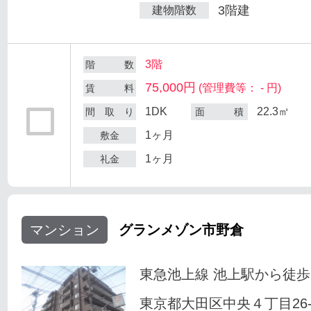
3階建
建物階数
3階
階 数
75,000円
(管理費等： - 円)
賃 料
1DK
22.3㎡
間 取 り
面 積
1ヶ月
敷金
1ヶ月
礼金
マンション
グランメゾン市野倉
東急池上線 池上駅から徒歩
東京都大田区中央４丁目26-