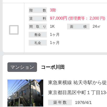
3階
階 数
97,000円
(管理費等： 2,000 円)
賃 料
1K
24㎡
間 取 り
面 積
1ヶ月
敷金
1ヶ月
礼金
マンション
コーポ川田
東急東横線 祐天寺駅から徒
東京都目黒区中町１丁目13-
1976/4/1
築 年 数