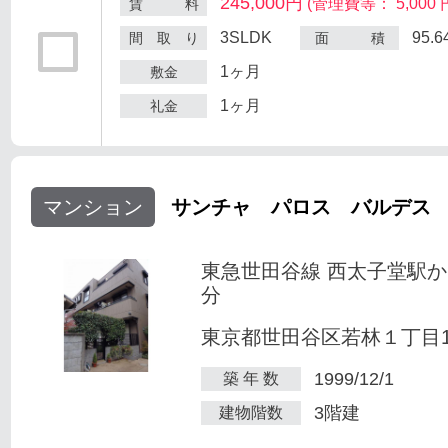
245,000円
(管理費等： 5,000 
賃 料
3SLDK
95.
間 取 り
面 積
1ヶ月
敷金
1ヶ月
礼金
マンション
サンチャ パロス バルデス
東急世田谷線 西太子堂駅か
分
東京都世田谷区若林１丁目1-
1999/12/1
築 年 数
3階建
建物階数