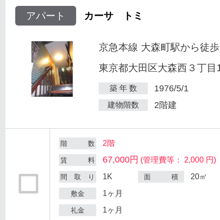
アパート
カーサ トミ
京急本線 大森町駅から徒歩
東京都大田区大森西３丁目12
1976/5/1
築 年 数
2階建
建物階数
2階
階 数
67,000円
(管理費等： 2,000 円)
賃 料
1K
20㎡
間 取 り
面 積
1ヶ月
敷金
1ヶ月
礼金