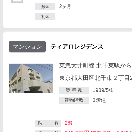
2ヶ月
敷金
礼金
マンション
ティアロレジデンス
東急大井町線 北千束駅から
東京都大田区北千束２丁目25
1989/5/1
築 年 数
3階建
建物階数
2階
階 数