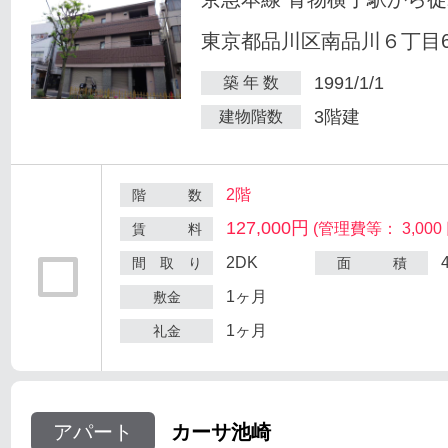
東京都品川区南品川６丁目6
1991/1/1
築 年 数
3階建
建物階数
2階
階 数
127,000円
(管理費等： 3,000 
賃 料
2DK
間 取 り
面 積
1ヶ月
敷金
1ヶ月
礼金
アパート
カーサ池崎