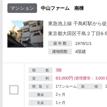
マンション
中山ファーム 南棟
東急池上線 千鳥町駅から徒
東京都大田区千鳥２丁目6-
1978/1/1
築 年 数
4階建
建物階数
3階
階 数
63,000円
(管理費等： 3,000 
賃 料
1ワンルーム
間 取 り
面 積
2ヶ月
敷金
1ヶ月
礼金