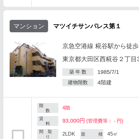
マンション
マツイチサンパレス第１
京急空港線 糀谷駅から徒歩
東京都大田区西糀谷２丁目30
1985/7/1
築 年 数
4階建
建物階数
階
4階
数
賃
93,000円
(管理費等： - 円)
料
間 取
2LDK
45㎡
面 積
り