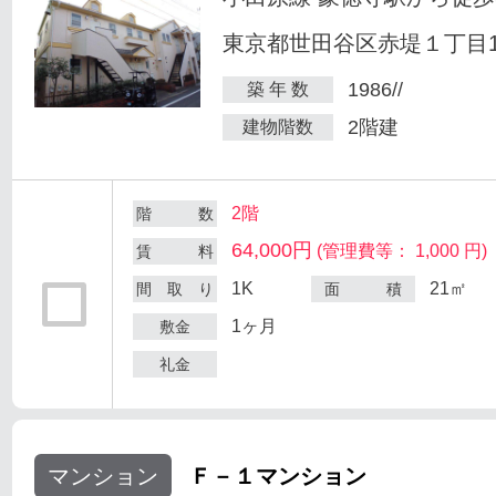
東京都世田谷区赤堤１丁目18
1986//
築 年 数
2階建
建物階数
2階
階 数
64,000円
(管理費等： 1,000 円)
賃 料
1K
21㎡
間 取 り
面 積
1ヶ月
敷金
礼金
マンション
Ｆ－１マンション