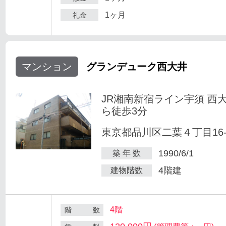
1ヶ月
礼金
マンション
グランデューク西大井
JR湘南新宿ライン宇須 西
ら徒歩3分
東京都品川区二葉４丁目16-
1990/6/1
築 年 数
4階建
建物階数
4階
階 数