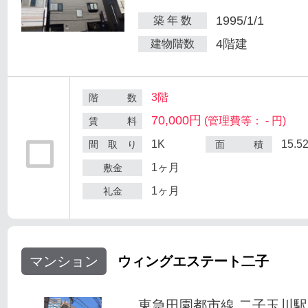
1995/1/1
築 年 数
4階建
建物階数
3階
階 数
70,000円
(管理費等： - 円)
賃 料
1K
15.5
間 取 り
面 積
1ヶ月
敷金
1ヶ月
礼金
マンション
ウィングエステート二子
東急田園都市線 二子玉川