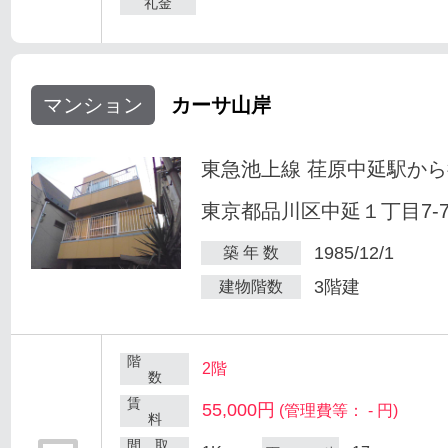
礼金
マンション
カーサ山岸
東急池上線 荏原中延駅から
東京都品川区中延１丁目7-
1985/12/1
築 年 数
3階建
建物階数
階
2階
数
賃
55,000円
(管理費等： - 円)
料
間 取