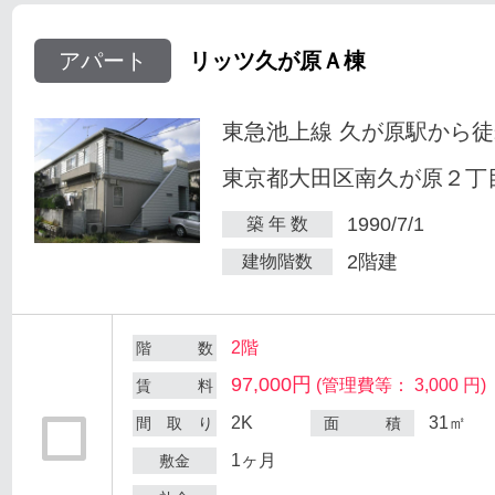
アパート
リッツ久が原Ａ棟
東急池上線 久が原駅から徒
東京都大田区南久が原２丁目
1990/7/1
築 年 数
2階建
建物階数
2階
階 数
97,000円
(管理費等： 3,000 円)
賃 料
2K
31㎡
間 取 り
面 積
1ヶ月
敷金