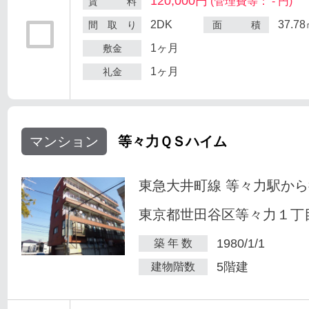
120,000円
(管理費等： - 円)
賃 料
2DK
37.7
間 取 り
面 積
1ヶ月
敷金
1ヶ月
礼金
マンション
等々力ＱＳハイム
東急大井町線 等々力駅から
東京都世田谷区等々力１丁目
1980/1/1
築 年 数
5階建
建物階数