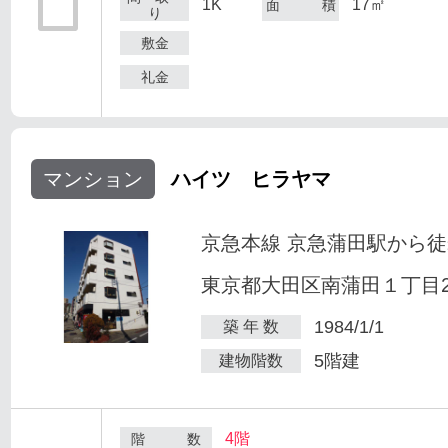
1K
17㎡
面 積
り
敷金
礼金
マンション
ハイツ ヒラヤマ
京急本線 京急蒲田駅から徒
東京都大田区南蒲田１丁目25
1984/1/1
築 年 数
5階建
建物階数
4階
階 数