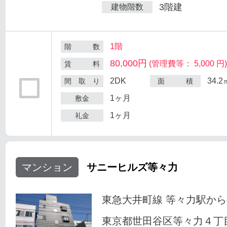
3階建
建物階数
1階
階 数
80,000円
(管理費等： 5,000 円
賃 料
2DK
34.2
間 取 り
面 積
1ヶ月
敷金
1ヶ月
礼金
マンション
サニーヒルズ等々力
東急大井町線 等々力駅から
東京都世田谷区等々力４丁目