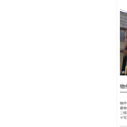
物
物件
建物
ご指
※写