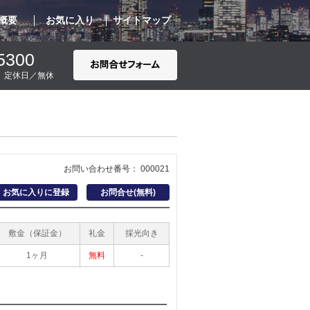
概要
お気に入り
サイトマップ
5300
00 定休日／無休
お問い合わせ番号： 000021
お気に入りに登録
お問合せ(無料)
敷金（保証金）
礼金
採光向き
1ヶ月
無料
-