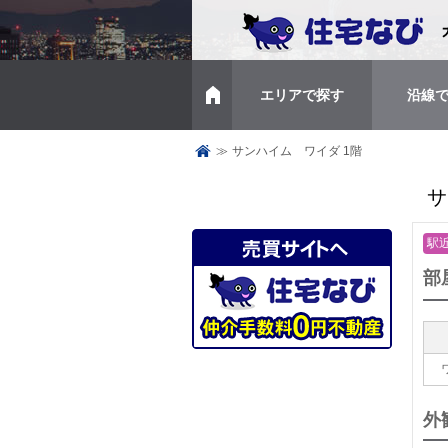
エリアで探す
沿線
トップページ
≫
サンハイム ワイダ 1階
サ
駅
部
外