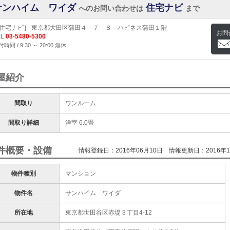
サンハイム ワイダ
住宅ナビ
へのお問い合わせは
まで
住宅ナビ］ 東京都大田区蒲田４－７－８ ハピネス蒲田１階
お問
L.
03-5480-5300
時間 / 9:30 ～ 20:00 無休
屋紹介
間取り
ワンルーム
間取り詳細
洋室 6.0畳
件概要・設備
情報登録日：2016年06月10日
情報更新日：2016年1
物件種別
マンション
物件名
サンハイム ワイダ
所在地
東京都世田谷区赤堤３丁目4-12