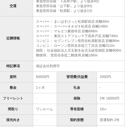
東急世田谷線「下高井戸駅」より徒歩9分
交通
東急世田谷線「山下駅」より徒歩9分
東急世田谷線「松原駅」より徒歩1分
スーパー： まいばすけっと松原駅前店 距離46m
スーパー： スーパーオオゼキ松原店 距離148m
スーパー： マルエツ豪徳寺店 距離688m
スーパー： 東武ストアフエンテ下高井戸店 距離746m
近隣情報
コンビニ： セブンイレブン世田谷松原駅前店 距離86m
コンビニ： ローソン世田谷赤堤三丁目店 距離312m
病院： 社会福祉法人児玉新生会児玉経堂病院 距離906m
郵便局： 世田谷赤堤二郵便局 距離186m
特記事項
保証会社利用可
賃料
60000円
管理費/共益費
2000円
敷金
1ヶ月
礼金
-
フリーレント
-
保険
2年 16000円
間取り
ワンルーム
専有面積
18㎡
採光向き
-
契約形態
普通契約 2年