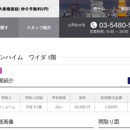
ホーム
会社
03-5480-
お問合せ先
で探す
スタッフ紹介
営業時間／9:30 ～ 20:
ンハイム ワイダ 1階
近
屋紹介
間取り
間取り詳細
専有面積
賃料
管理費/共益費
ワンルーム
洋室 6.0畳
18㎡
60,000
円
2,000円
観画像
間取り図