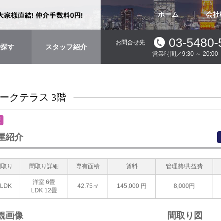
ホーム
会社
03-5480-
お問合せ先
で探す
スタッフ紹介
営業時間／9:30 ～ 20:
ークテラス 3階
近
屋紹介
間取り
間取り詳細
専有面積
賃料
管理費/共益費
洋室 6畳
1LDK
42.75㎡
145,000
円
8,000円
LDK 12畳
観画像
間取り図