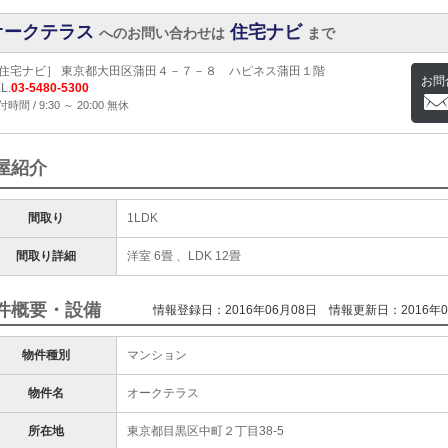
オークテラス
住宅ナビ
へのお問い合わせは
まで
住宅ナビ］ 東京都大田区蒲田４－７－８ ハピネス蒲田１階
お問
L.
03-5480-5300
時間 / 9:30 ～ 20:00 無休
屋紹介
間取り
1LDK
間取り詳細
洋室 6畳 、LDK 12畳
件概要・設備
情報登録日：2016年06月08日
情報更新日：2016年0
物件種別
マンション
物件名
オークテラス
所在地
東京都目黒区中町２丁目38-5