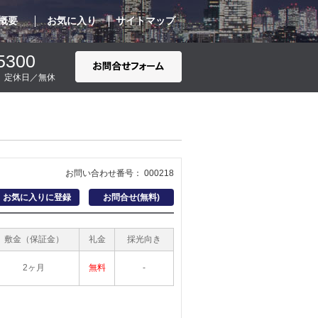
概要
お気に入り
サイトマップ
5300
00 定休日／無休
お問い合わせ番号： 000218
お気に入りに登録
お問合せ(無料)
敷金（保証金）
礼金
採光向き
2ヶ月
無料
-