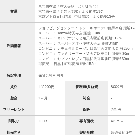
東急東横線「祐天寺駅」より徒歩4分
交通
東急東横線「学芸大学駅」より徒歩13分
東京メトロ日比谷線「中目黒駅」より徒歩13分
ショッピングセンター： ドン・キホーテ中目黒本店 距離14
スーパー： sanwa祐天寺店 距離113m
スーパー： まいばすけっと祐天寺駅前店 距離317m
スーパー： スーパーオオゼキ祐天寺店 距離349m
近隣情報
コンビニ： ナチュラルローソン目黒祐天寺前店 距離120m
コンビニ： ファミリーマート祐天寺駅東口店 距離303m
コンビニ： セブンイレブン目黒祐天寺駅前店 距離330m
郵便局： 目黒中町郵便局 距離153m
特記事項
保証会社利用可
賃料
145000円
管理費/共益費
8000円
敷金
2ヶ月
礼金
-
フリーレント
-
保険
2年 円
間取り
1LDK
専有面積
42.75㎡
採光向き
-
契約形態
普通契約 2年