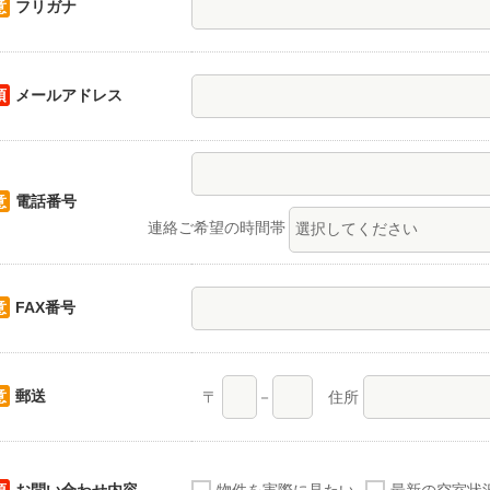
意
フリガナ
須
メールアドレス
意
電話番号
連絡ご希望の時間帯
意
FAX番号
意
郵送
〒
－
住所