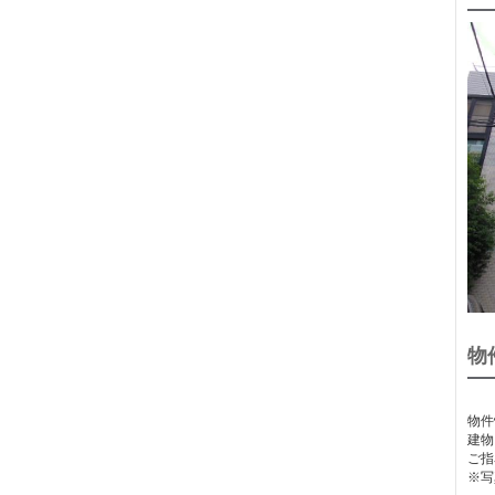
物
物件
建物
ご指
※写