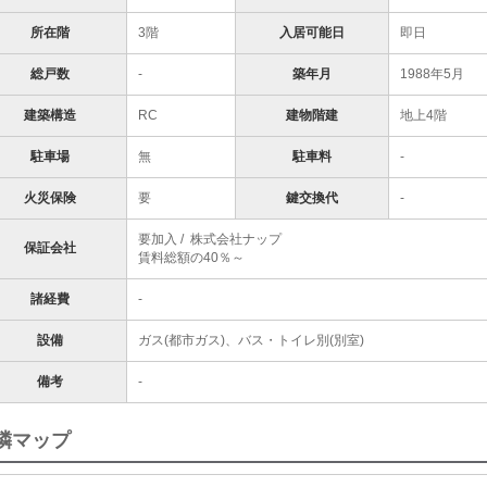
所在階
3階
入居可能日
即日
総戸数
-
築年月
1988年5月
建築構造
RC
建物階建
地上4階
駐車場
無
駐車料
-
火災保険
要
鍵交換代
-
要加入 / 株式会社ナップ
保証会社
賃料総額の40％～
諸経費
-
設備
ガス(都市ガス)、バス・トイレ別(別室)
備考
-
隣マップ