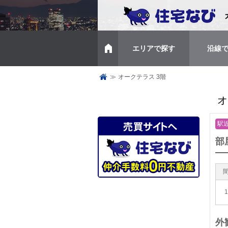
エリアで探す
沿線
トップページ
≫
オークテラス 3階
オ
駅
部
外