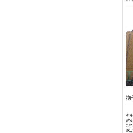
物
物件
建物
ご指
※写