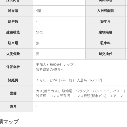
採光向き
-
契約形態
所在階
4階
入居可能日
総戸数
-
築年月
建築構造
SRC
建物階建
駐車場
無
駐車料
火災保険
要
鍵交換代
要加入 / 株式会社ナップ
保証会社
賃料総額の40％～
諸経費
くらしーど24（2年一括） 入居時 16,200円
ガス(都市ガス)、駐輪場、ベランダ・バルコニー、バス・トイ
設備
設置可、コンロ設置済、コンロ種類(都市ガス)、エアコン、
備考
-
隣マップ