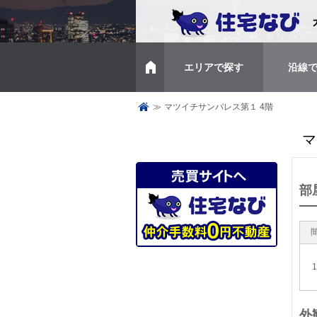
エリアで探す
沿線
トップページ
≫
マツイチサンパレス第１ 4階
マ
部
外