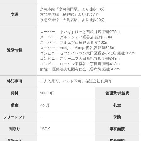
京急本線「京急蒲田駅」より徒歩13分
交通
京急空港線「糀谷駅」より徒歩7分
京急空港線「大鳥居駅」より徒歩10分
スーパー： まいばすけっと西糀谷店 距離275m
スーパー： グルメシティ糀谷店 距離333m
スーパー： マルエツ西糀谷店 距離432m
スーパー： Venga Venga糀谷店 距離516m
近隣情報
コンビニ： セブンイレブン大田区糀谷小北店 距離104m
コンビニ： スリーエフ大田西糀谷店 距離343m
コンビニ： ローソン東糀谷一丁目店 距離418m
病院： 医療法人社団有仁会糀谷病院 距離664m
特記事項
二人入居可、ペット不可、保証会社利用可
賃料
90000円
管理費/共益費
敷金
2ヶ月
礼金
フリーレント
-
保険
間取り
1SDK
専有面積