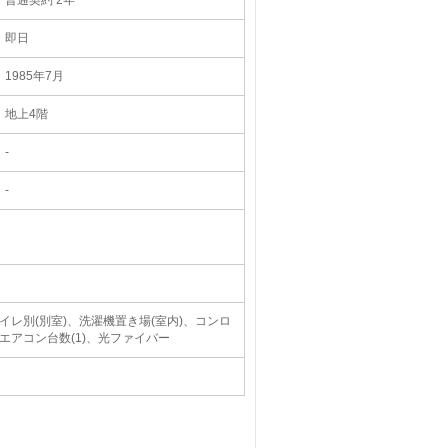
普通契約 2年
即日
1985年7月
地上4階
-
-
レ別(別室)、洗濯機置き場(室内)、コンロ
エアコン台数(1)、光ファイバー