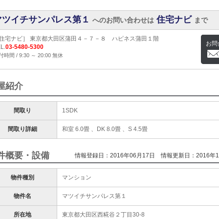
マツイチサンパレス第１
住宅ナビ
へのお問い合わせは
まで
住宅ナビ］ 東京都大田区蒲田４－７－８ ハピネス蒲田１階
お問
L.
03-5480-5300
時間 / 9:30 ～ 20:00 無休
屋紹介
間取り
1SDK
間取り詳細
和室 6.0畳 、DK 8.0畳 、S 4.5畳
件概要・設備
情報登録日：2016年06月17日
情報更新日：2016年1
物件種別
マンション
物件名
マツイチサンパレス第１
所在地
東京都大田区西糀谷２丁目30-8