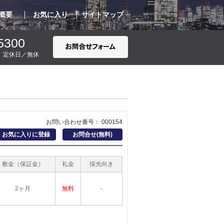
概要
お気に入り
サイトマップ
5300
00 定休日／無休
お問い合わせ番号： 000154
お気に入りに登録
お問合せ(無料)
敷金（保証金）
礼金
採光向き
2ヶ月
無料
-