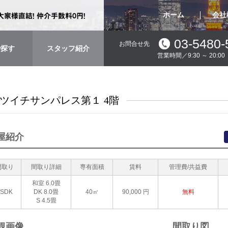
ホーム
会社
03-5480-
お問合せ先
で探す
スタッフ紹介
営業時間／9:30 ～ 20:
ツイチサンパレス第１ 4階
屋紹介
間取り
間取り詳細
専有面積
賃料
管理費/共益費
和室 6.0畳
1SDK
DK 8.0畳
40㎡
90,000
円
無料
S 4.5畳
観画像
間取り図